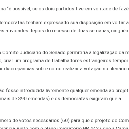
a “é possível, se os dois partidos tiverem vontade de fazê-
 democratas tenham expressado sua disposição em voltar a
a as atividades depois do recesso de duas semanas, ningué
 Comitê Judiciário do Senado permitiria a legalização da m
 criar um programa de trabalhadores estrangeiros tempor
or discrepâncias sobre como realizar a votação no plenário 
o fosse introduzida livremente qualquer emenda ao projeto
via mais de 390 emendas) e os democratas exigiram que a
mero de votos necessários (60) para que o projeto do Com
erência, junto com o plano imigratório HR 4437 que a Câma