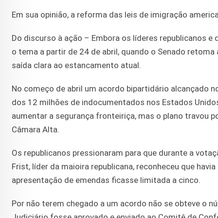
Em sua opinião, a reforma das leis de imigração american
Do discurso à ação – Embora os líderes republicanos e
o tema a partir de 24 de abril, quando o Senado retom
saída clara ao estancamento atual.
No começo de abril um acordo bipartidário alcançado no
dos 12 milhões de indocumentados nos Estados Unidos,
aumentar a segurança fronteiriça, mas o plano travou p
Câmara Alta.
Os republicanos pressionaram para que durante a votaçã
Frist, líder da maioira republicana, reconheceu que ha
apresentação de emendas ficasse limitada a cinco.
Por não terem chegado a um acordo não se obteve o nú
Judiciário fosse aprovado e enviado ao Comitê de Conf