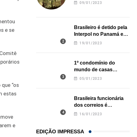
revela onde deixou o
09/01/2023
corpo
omentou
Brasileiro é detido pela
es e se
Interpol no Panamá e
pode pegar prisão
19/01/2023
perpétua nos EUA
 Comitê
porários
1º condomínio do
mundo de casas
impressas em 3D é
05/01/2023
inaugurado no Texas
o que “os
m estas
Brasileira funcionária
dos correios é
assassinada a facadas
16/01/2023
romove
na Califórnia
sarem e
EDIÇÃO IMPRESSA