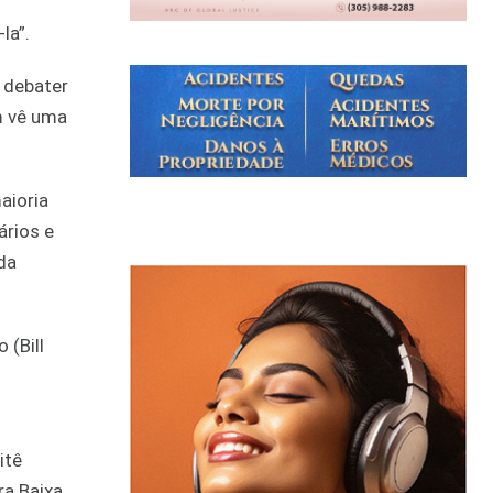
la”.
 debater
m vê uma
aioria
ários e
da
 (Bill
itê
ra Baixa