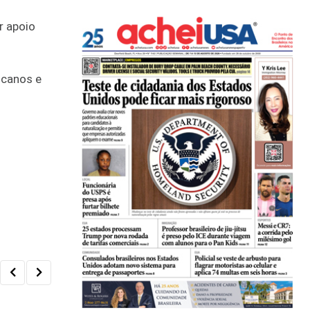
r apoio
icanos e