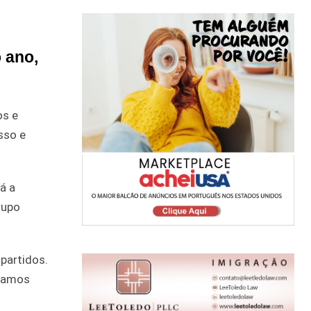
 ano,
os e
sso e
á a
rupo
partidos.
stamos