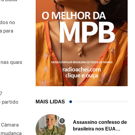
idos no
a para
nas quais
37
MAIS LIDAS
 partido
Assassino confesso de
a Câmara
brasileira nos EUA
), mudança