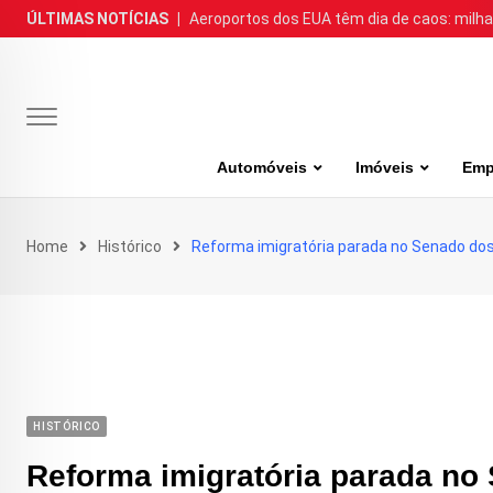
Skip
ÚLTIMAS NOTÍCIAS
|
Aeroportos dos EUA têm dia de caos: milh
to
content
Automóveis
Imóveis
Emp
Home
Histórico
Reforma imigratória parada no Senado do
HISTÓRICO
Reforma imigratória parada n