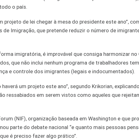
todo o país.
 projeto de lei chegar à mesa do presidente este ano”, c
os de Imigração, que pretende reduzir o número de imigrant
orma imigratória, é improvável que consiga harmonizar no
dos, que não inclui nenhum programa de trabalhadores tem
ça e controle dos imigrantes (legais e indocumentados).
 haverá um projeto este ano”, segundo Krikorian, explicand
ão ressabiados em serem vistos como aqueles que rejeita
n Forum (NIF), organização baseada em Washington e que p
rnou parte do debate nacional “e quanto mais pessoas pen
ue é preciso fazer algo prático”.