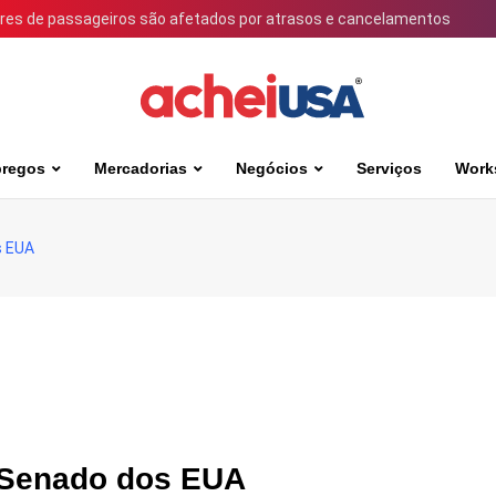
ares de passageiros são afetados por atrasos e cancelamentos
regos
Mercadorias
Negócios
Serviços
Work
s EUA
o Senado dos EUA