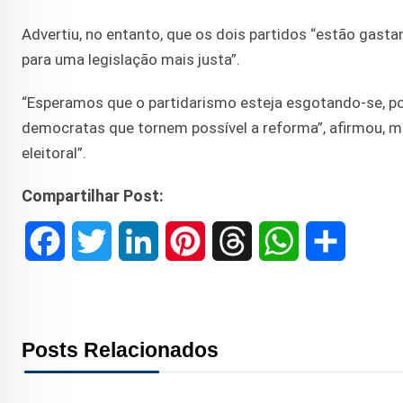
Advertiu, no entanto, que os dois partidos “estão gas
para uma legislação mais justa”.
“Esperamos que o partidarismo esteja esgotando-se, po
democratas que tornem possível a reforma”, afirmou, m
eleitoral”.
Compartilhar Post:
F
T
L
P
T
W
S
a
w
i
i
h
h
h
c
i
n
n
r
a
a
Posts Relacionados
e
t
k
t
e
t
r
b
t
e
e
a
s
e