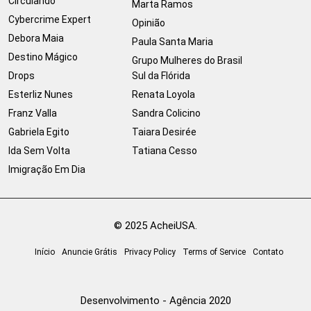
Circulando
Marta Ramos
Cybercrime Expert
Opinião
Debora Maia
Paula Santa Maria
Destino Mágico
Grupo Mulheres do Brasil
Drops
Sul da Flórida
Esterliz Nunes
Renata Loyola
Franz Valla
Sandra Colicino
Gabriela Egito
Taiara Desirée
Ida Sem Volta
Tatiana Cesso
Imigração Em Dia
© 2025 AcheiUSA.
Início
Anuncie Grátis
Privacy Policy
Terms of Service
Contato
Desenvolvimento - Agência 2020