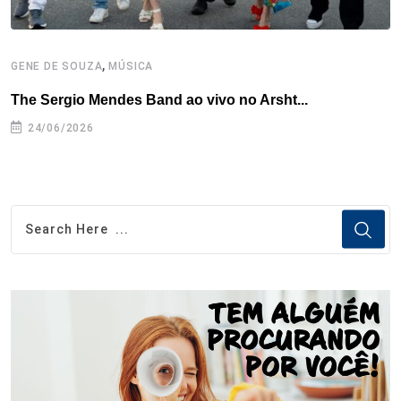
,
GENE DE SOUZA
MÚSICA
G
The Sergio Mendes Band ao vivo no Arsht...
F
24/06/2026