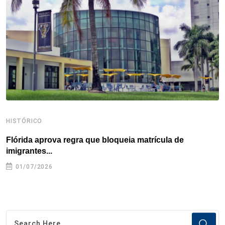
o
r
I
e
s
p
k
n
s
p
t
HISTÓRICO
H
Flórida aprova regra que bloqueia matrícula de
A
imigrantes...
01/07/2026