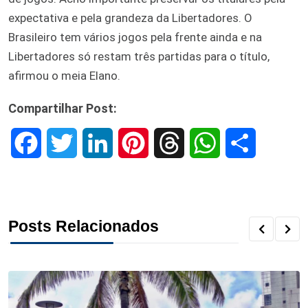
expectativa e pela grandeza da Libertadores. O
Brasileiro tem vários jogos pela frente ainda e na
Libertadores só restam três partidas para o título,
afirmou o meia Elano.
Compartilhar Post:
F
T
L
P
T
W
S
a
w
i
i
h
h
h
c
i
n
n
r
a
a
Posts Relacionados
e
t
k
t
e
t
r
b
t
e
e
a
s
e
o
e
d
r
d
A