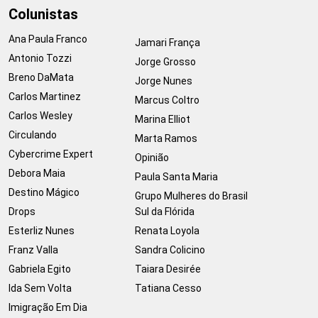
Colunistas
Ana Paula Franco
Jamari França
Antonio Tozzi
Jorge Grosso
Breno DaMata
Jorge Nunes
Carlos Martinez
Marcus Coltro
Carlos Wesley
Marina Elliot
Circulando
Marta Ramos
Cybercrime Expert
Opinião
Debora Maia
Paula Santa Maria
Destino Mágico
Grupo Mulheres do Brasil
Drops
Sul da Flórida
Esterliz Nunes
Renata Loyola
Franz Valla
Sandra Colicino
Gabriela Egito
Taiara Desirée
Ida Sem Volta
Tatiana Cesso
Imigração Em Dia