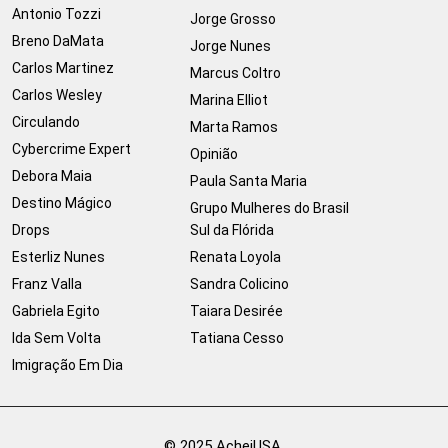
Antonio Tozzi
Jorge Grosso
Breno DaMata
Jorge Nunes
Carlos Martinez
Marcus Coltro
Carlos Wesley
Marina Elliot
Circulando
Marta Ramos
Cybercrime Expert
Opinião
Debora Maia
Paula Santa Maria
Destino Mágico
Grupo Mulheres do Brasil
Drops
Sul da Flórida
Esterliz Nunes
Renata Loyola
Franz Valla
Sandra Colicino
Gabriela Egito
Taiara Desirée
Ida Sem Volta
Tatiana Cesso
Imigração Em Dia
© 2025 AcheiUSA.