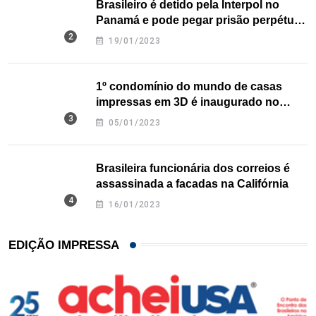
Brasileiro é detido pela Interpol no
Panamá e pode pegar prisão perpétua
nos EUA
19/01/2023
1º condomínio do mundo de casas
impressas em 3D é inaugurado no
Texas
05/01/2023
Brasileira funcionária dos correios é
assassinada a facadas na Califórnia
16/01/2023
EDIÇÃO IMPRESSA