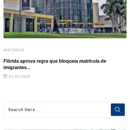
t
HISTÓRICO
H
Flórida aprova regra que bloqueia matrícula de
A
imigrantes...
01/07/2026