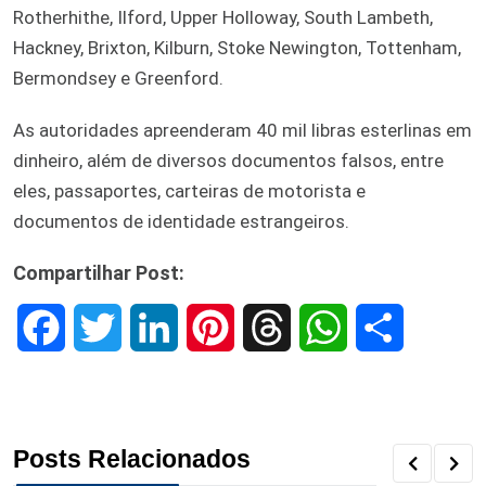
Rotherhithe, Ilford, Upper Holloway, South Lambeth,
Hackney, Brixton, Kilburn, Stoke Newington, Tottenham,
Bermondsey e Greenford.
As autoridades apreenderam 40 mil libras esterlinas em
dinheiro, além de diversos documentos falsos, entre
eles, passaportes, carteiras de motorista e
documentos de identidade estrangeiros.
Compartilhar Post:
F
T
L
P
T
W
S
a
w
i
i
h
h
h
c
i
n
n
r
a
a
Posts Relacionados
e
t
k
t
e
t
r