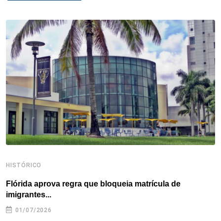
b
t
e
e
a
s
e
o
e
d
r
d
A
o
r
I
e
s
p
k
n
s
p
t
HISTÓRICO
H
Flórida aprova regra que bloqueia matrícula de
A
imigrantes...
01/07/2026