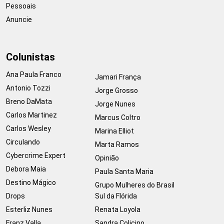
Pessoais
Anuncie
Colunistas
Ana Paula Franco
Jamari França
Antonio Tozzi
Jorge Grosso
Breno DaMata
Jorge Nunes
Carlos Martinez
Marcus Coltro
Carlos Wesley
Marina Elliot
Circulando
Marta Ramos
Cybercrime Expert
Opinião
Debora Maia
Paula Santa Maria
Destino Mágico
Grupo Mulheres do Brasil
Drops
Sul da Flórida
Esterliz Nunes
Renata Loyola
Franz Valla
Sandra Colicino