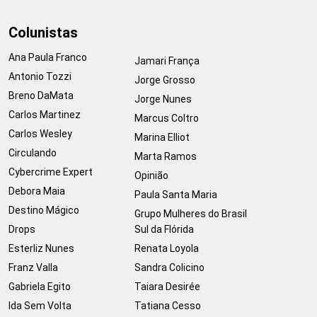
Colunistas
Ana Paula Franco
Jamari França
Antonio Tozzi
Jorge Grosso
Breno DaMata
Jorge Nunes
Carlos Martinez
Marcus Coltro
Carlos Wesley
Marina Elliot
Circulando
Marta Ramos
Cybercrime Expert
Opinião
Debora Maia
Paula Santa Maria
Destino Mágico
Grupo Mulheres do Brasil
Drops
Sul da Flórida
Esterliz Nunes
Renata Loyola
Franz Valla
Sandra Colicino
Gabriela Egito
Taiara Desirée
Ida Sem Volta
Tatiana Cesso