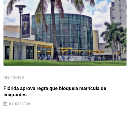
o
e
d
r
d
A
o
r
I
e
s
p
k
n
s
p
t
HISTÓRICO
H
Flórida aprova regra que bloqueia matrícula de
A
imigrantes...
01/07/2026