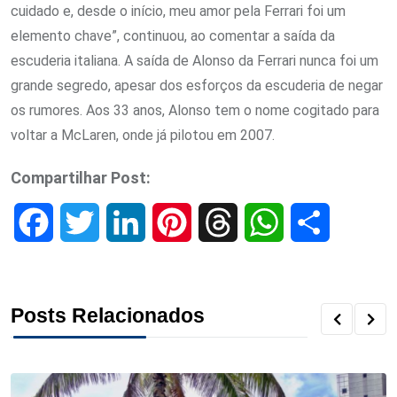
cuidado e, desde o início, meu amor pela Ferrari foi um
elemento chave”, continuou, ao comentar a saída da
escuderia italiana. A saída de Alonso da Ferrari nunca foi um
grande segredo, apesar dos esforços da escuderia de negar
os rumores. Aos 33 anos, Alonso tem o nome cogitado para
voltar a McLaren, onde já pilotou em 2007.
Compartilhar Post:
F
T
L
P
T
W
S
a
w
i
i
h
h
h
c
i
n
n
r
a
a
Posts Relacionados
e
t
k
t
e
t
r
b
t
e
e
a
s
e