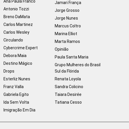
Ana Paula Franco
Jamari França
Antonio Tozzi
Jorge Grosso
Breno DaMata
Jorge Nunes
Carlos Martinez
Marcus Coltro
Carlos Wesley
Marina Elliot
Circulando
Marta Ramos
Cybercrime Expert
Opinião
Debora Maia
Paula Santa Maria
Destino Mágico
Grupo Mulheres do Brasil
Drops
Sul da Flórida
Esterliz Nunes
Renata Loyola
Franz Valla
Sandra Colicino
Gabriela Egito
Taiara Desirée
Ida Sem Volta
Tatiana Cesso
Imigração Em Dia