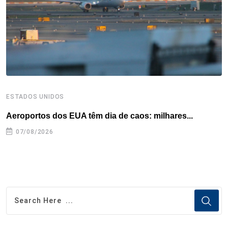
k
n
s
p
t
ESTADOS UNIDOS
E
Aeroportos dos EUA têm dia de caos: milhares...
G
07/08/2026