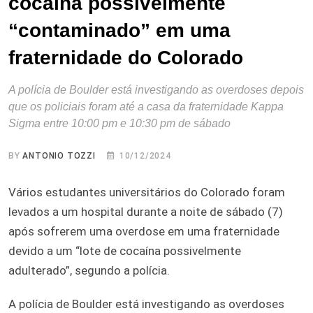
cocaína possivelmente
“contaminado” em uma
fraternidade do Colorado
A polícia de Boulder está investigando as overdoses depois
que os policiais foram até a casa da fraternidade Kappa
Sigma entre 10:00 pm e 10:30 pm de sábado
BY
ANTONIO TOZZI
10/12/2024
Vários estudantes universitários do Colorado foram
levados a um hospital durante a noite de sábado (7)
após sofrerem uma overdose em uma fraternidade
devido a um “lote de cocaína possivelmente
adulterado”, segundo a polícia.
A polícia de Boulder está investigando as overdoses