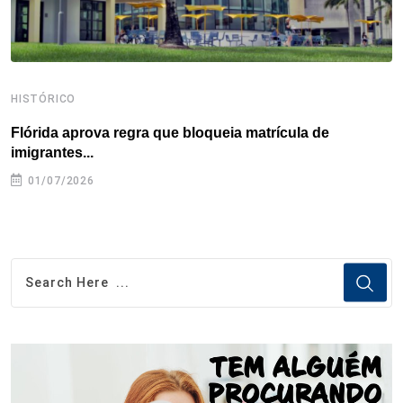
HISTÓRICO
H
Flórida aprova regra que bloqueia matrícula de
A
imigrantes...
01/07/2026