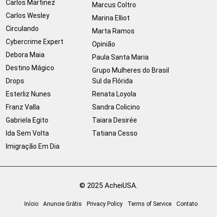
Carlos Martinez
Marcus Coltro
Carlos Wesley
Marina Elliot
Circulando
Marta Ramos
Cybercrime Expert
Opinião
Debora Maia
Paula Santa Maria
Destino Mágico
Grupo Mulheres do Brasil
Drops
Sul da Flórida
Esterliz Nunes
Renata Loyola
Franz Valla
Sandra Colicino
Gabriela Egito
Taiara Desirée
Ida Sem Volta
Tatiana Cesso
Imigração Em Dia
© 2025 AcheiUSA.
Início
Anuncie Grátis
Privacy Policy
Terms of Service
Contato