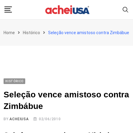
Skip
to
content
Home
Histórico
Seleção vence amistoso contra Zimbábue
HISTÓRICO
Seleção vence amistoso contra
Zimbábue
BY
ACHEIUSA
02/06/2010