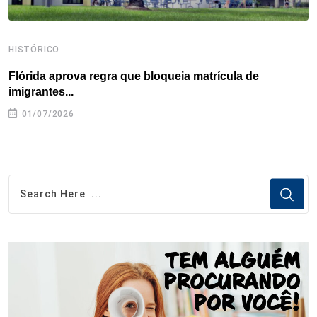
HISTÓRICO
H
Flórida aprova regra que bloqueia matrícula de
A
imigrantes...
01/07/2026