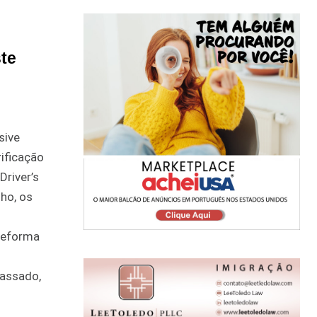
te
sive
ificação
Driver’s
lho, os
 reforma
passado,