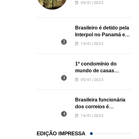
revela onde deixou o
09/01/2023
corpo
Brasileiro é detido pela
Interpol no Panamá e
pode pegar prisão
19/01/2023
perpétua nos EUA
1º condomínio do
mundo de casas
impressas em 3D é
05/01/2023
inaugurado no Texas
Brasileira funcionária
dos correios é
assassinada a facadas
16/01/2023
na Califórnia
EDIÇÃO IMPRESSA