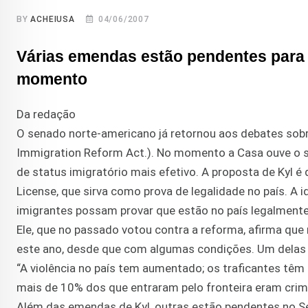
BY
ACHEIUSA
04/06/2007
Várias emendas estão pendentes para 
momento
Da redação
O senado norte-americano já retornou aos debates sobre
Immigration Reform Act.). No momento a Casa ouve o se
de status imigratório mais efetivo. A proposta de Kyl 
License, que sirva como prova de legalidade no país. A 
imigrantes possam provar que estão no país legalmen
Ele, que no passado votou contra a reforma, afirma que 
este ano, desde que com algumas condições. Um delas se
“A violência no país tem aumentado; os traficantes têm
mais de 10% dos que entraram pelo fronteira eram crim
Além das emendas de Kyl, outras estão pendentes no S