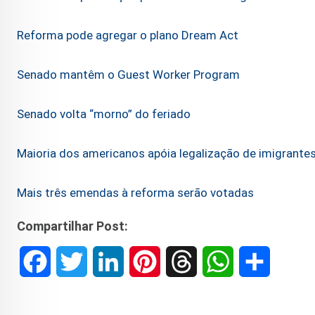
Reforma pode agregar o plano Dream Act
Senado mantêm o Guest Worker Program
Senado volta “morno” do feriado
Maioria dos americanos apóia legalização de imigrantes
Mais três emendas à reforma serão votadas
Compartilhar Post:
F
T
L
P
T
W
S
a
w
i
i
h
h
h