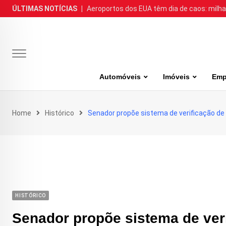
Skip
ÚLTIMAS NOTÍCIAS
|
Aeroportos dos EUA têm dia de caos: milh
to
content
Automóveis
Imóveis
Emp
Home
Histórico
Senador propõe sistema de verificação de 
HISTÓRICO
Senador propõe sistema de veri