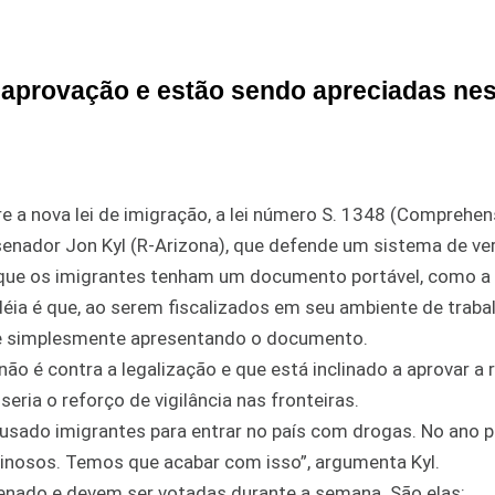
aprovação e estão sendo apreciadas nes
 a nova lei de imigração, a lei número S. 1348 (Comprehen
nador Jon Kyl (R-Arizona), que defende um sistema de ver
é que os imigrantes tenham um documento portável, como a 
idéia é que, ao serem fiscalizados em seu ambiente de traba
te simplesmente apresentando o documento.
não é contra a legalização e que está inclinado a aprovar a
ria o reforço de vigilância nas fronteiras.
 usado imigrantes para entrar no país com drogas. No ano 
inosos. Temos que acabar com isso”, argumenta Kyl.
enado e devem ser votadas durante a semana. São elas: