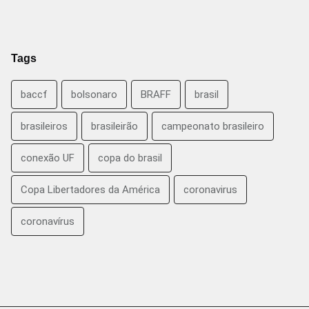
Tags
baccf
bolsonaro
BRAFF
brasil
brasileiros
brasileirão
campeonato brasileiro
conexão UF
copa do brasil
Copa Libertadores da América
coronavirus
coronavírus