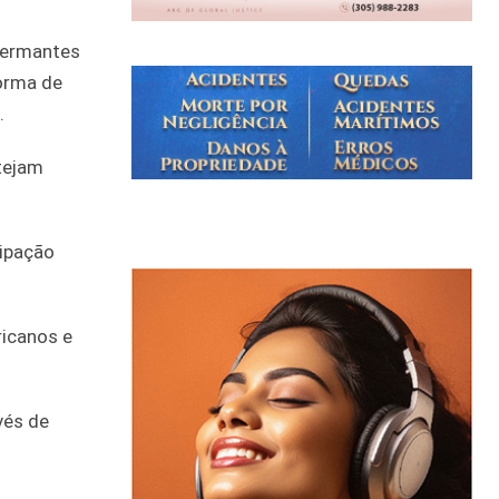
permantes
norma de
.
stejam
cipação
icanos e
vés de