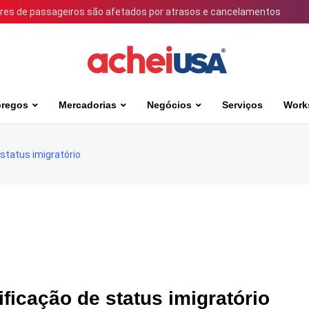
ares de passageiros são afetados por atrasos e cancelamentos
regos
Mercadorias
Negócios
Serviços
Work
status imigratório
ficação de status imigratório