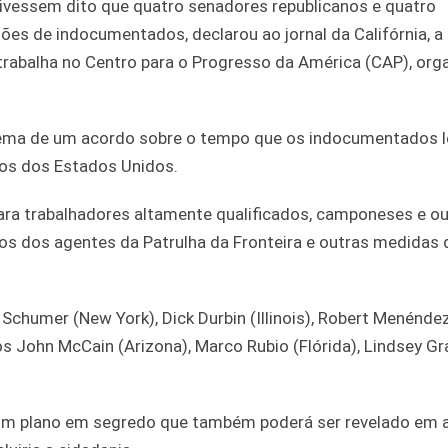
tivessem dito que quatro senadores republicanos e quatro
ões de indocumentados, declarou ao jornal da Califórnia, a
 trabalha no Centro para o Progresso da América (CAP), org
tema de um acordo sobre o tempo que os indocumentados 
ãos dos Estados Unidos.
ra trabalhadores altamente qualificados, camponeses e ou
os dos agentes da Patrulha da Fronteira e outras medidas 
Schumer (New York), Dick Durbin (Illinois), Robert Menénde
nos John McCain (Arizona), Marco Rubio (Flórida), Lindsey G
um plano em segredo que também poderá ser revelado em ab