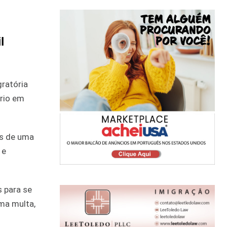
l
ratória
rio em
os de uma
 e
s para se
ma multa,