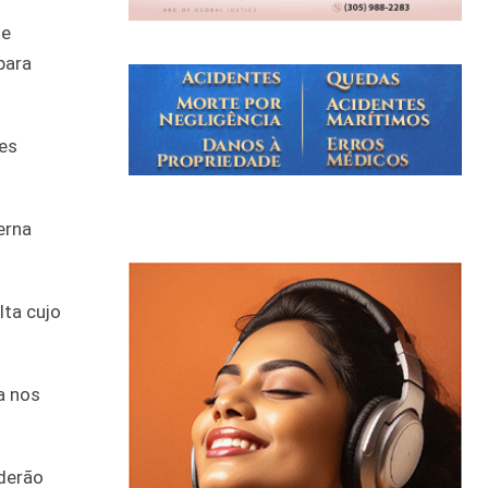
te
para
res
erna
ta cujo
a nos
oderão