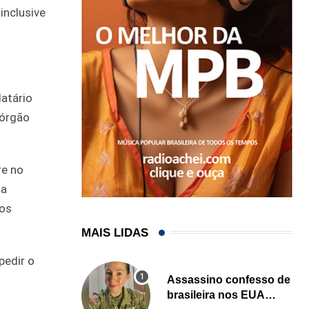
inclusive
atário
 órgão
re no
 a
aos
MAIS LIDAS
pedir o
Assassino confesso de
brasileira nos EUA