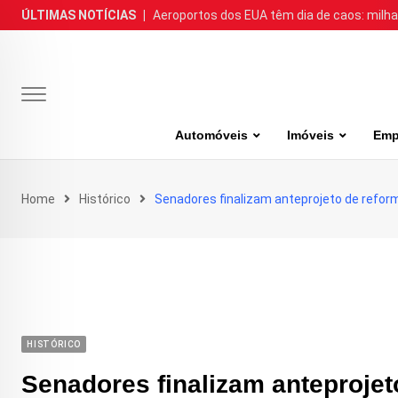
Skip
ÚLTIMAS NOTÍCIAS
|
Aeroportos dos EUA têm dia de caos: milh
to
content
Automóveis
Imóveis
Emp
Home
Histórico
Senadores finalizam anteprojeto de reform
HISTÓRICO
Senadores finalizam anteprojet