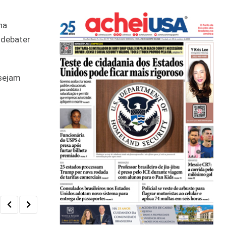
na
 debater
 sejam