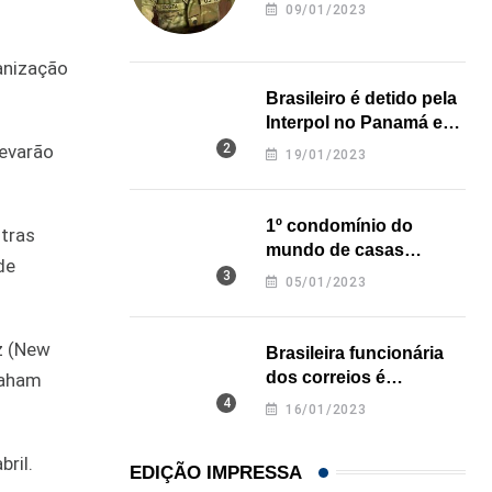
revela onde deixou o
09/01/2023
corpo
anização
Brasileiro é detido pela
Interpol no Panamá e
pode pegar prisão
levarão
19/01/2023
perpétua nos EUA
1º condomínio do
tras
mundo de casas
de
impressas em 3D é
05/01/2023
inaugurado no Texas
z (New
Brasileira funcionária
dos correios é
raham
assassinada a facadas
16/01/2023
na Califórnia
ril.
EDIÇÃO IMPRESSA