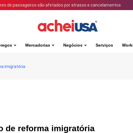
ares de passageiros são afetados por atrasos e cancelamentos
regos
Mercadorias
Negócios
Serviços
Work
a imigratória
o de reforma imigratória