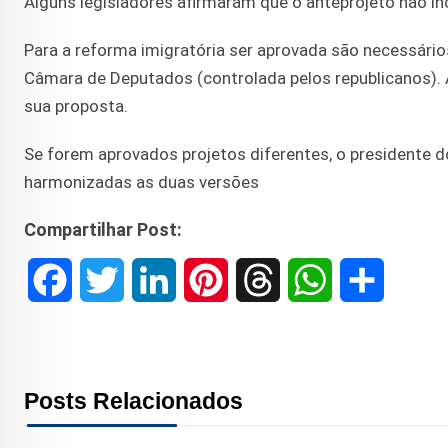
Alguns legisladores afirmaram que o anteprojeto não incl
Para a reforma imigratória ser aprovada são necessár
Câmara de Deputados (controlada pelos republicanos). 
sua proposta.
Se forem aprovados projetos diferentes, o presidente
harmonizadas as duas versões
Compartilhar Post:
F
T
L
P
T
W
S
a
w
i
i
h
h
h
c
i
n
n
r
a
a
Posts Relacionados
e
t
k
t
e
t
r