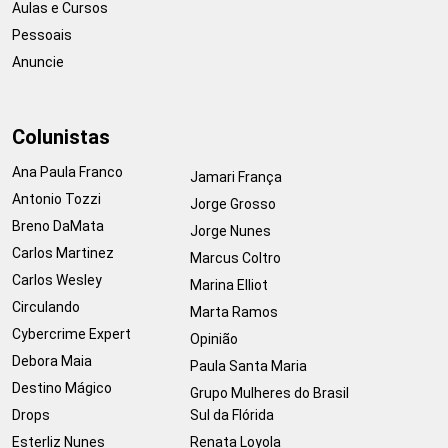
Aulas e Cursos
Pessoais
Anuncie
Colunistas
Ana Paula Franco
Jamari França
Antonio Tozzi
Jorge Grosso
Breno DaMata
Jorge Nunes
Carlos Martinez
Marcus Coltro
Carlos Wesley
Marina Elliot
Circulando
Marta Ramos
Cybercrime Expert
Opinião
Debora Maia
Paula Santa Maria
Destino Mágico
Grupo Mulheres do Brasil
Drops
Sul da Flórida
Esterliz Nunes
Renata Loyola