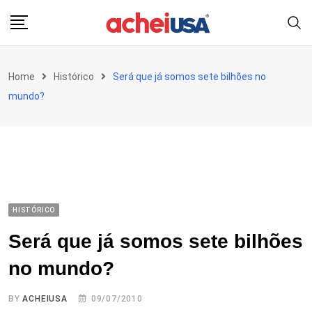
Skip
to
content
Home
Histórico
Será que já somos sete bilhões no
mundo?
HISTÓRICO
Será que já somos sete bilhões
no mundo?
BY
ACHEIUSA
09/07/2010