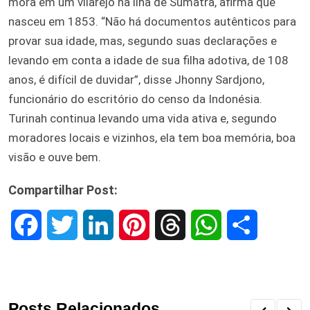
mora em um vilarejo na ilha de Sumatra, afirma que
nasceu em 1853. “Não há documentos autênticos para
provar sua idade, mas, segundo suas declarações e
levando em conta a idade de sua filha adotiva, de 108
anos, é difícil de duvidar”, disse Jhonny Sardjono,
funcionário do escritório do censo da Indonésia.
Turinah continua levando uma vida ativa e, segundo
moradores locais e vizinhos, ela tem boa memória, boa
visão e ouve bem.
Compartilhar Post:
F
T
L
P
T
W
S
a
w
i
i
h
h
h
c
i
n
n
r
a
a
Posts Relacionados