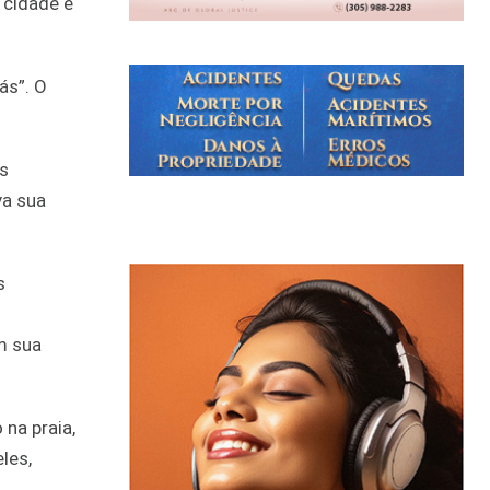
 cidade e
ás”. O
as
va sua
s
m sua
na praia,
les,