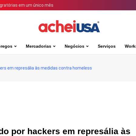
igratórias em um único mês
regos
Mercadorias
Negócios
Serviços
Work
ckers em represália às medidas contra homeless
ado por hackers em represália às