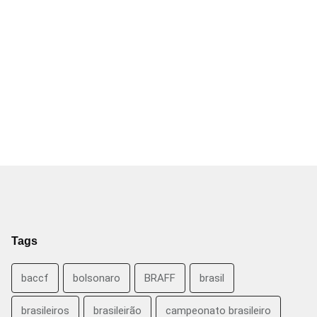
Tags
baccf
bolsonaro
BRAFF
brasil
brasileiros
brasileirão
campeonato brasileiro