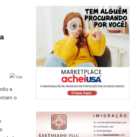
da
ediu a
mentam o
s
s