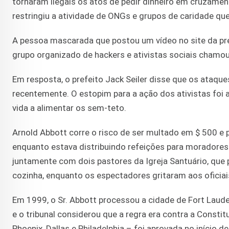
tornaram ilegais os atos de pedir dinheiro em cruzame
restringiu a atividade de ONGs e grupos de caridade q
A pessoa mascarada que postou um vídeo no site da pref
grupo organizado de hackers e ativistas sociais chamo
Em resposta, o prefeito Jack Seiler disse que os ataqu
recentemente. O estopim para a ação dos ativistas foi 
vida a alimentar os sem-teto.
Arnold Abbott corre o risco de ser multado em $ 500 e 
enquanto estava distribuindo refeições para moradores
juntamente com dois pastores da Igreja Santuário, que 
cozinha, enquanto os espectadores gritaram aos oficiai
Em 1999, o Sr. Abbott processou a cidade de Fort Laude
e o tribunal considerou que a regra era contra a Constit
Phoenix, Dallas e Philadelphia – foi aprovada no início 