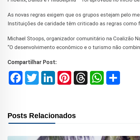
As novas regras exigem que os grupos estejam pelo men
Instituições de caridade têm criticado as regras como
Michael Stoops, organizador comunitário na Coalizão N
“O desenvolvimento econômico e o turismo não combin
Compartilhar Post:
F
T
L
P
T
W
S
a
w
i
i
h
h
h
c
i
n
n
r
a
a
Posts Relacionados
e
t
k
t
e
t
r
b
t
e
e
a
s
e