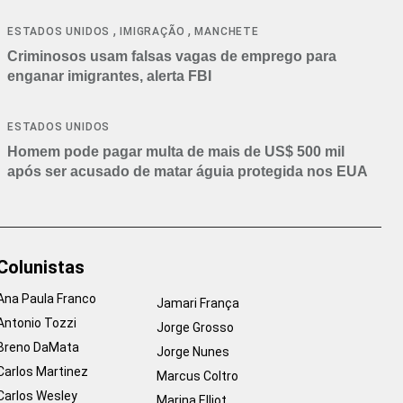
,
,
ESTADOS UNIDOS
IMIGRAÇÃO
MANCHETE
Criminosos usam falsas vagas de emprego para
enganar imigrantes, alerta FBI
ESTADOS UNIDOS
Homem pode pagar multa de mais de US$ 500 mil
após ser acusado de matar águia protegida nos EUA
Colunistas
Ana Paula Franco
Jamari França
Antonio Tozzi
Jorge Grosso
Breno DaMata
Jorge Nunes
Carlos Martinez
Marcus Coltro
Carlos Wesley
Marina Elliot