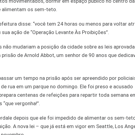
ntos movimentados, dormir em espaço público no centro da
ue alimentam os sem-teto.
eitura disse: “você tem 24 horas ou menos para voltar atr
u sua ação de “Operação Levante Às Proibições”.
es não mudariam a posição da cidade sobre as leis aprovad
a prisão de Arnold Abbot, um senhor de 90 anos que dedica
passar um tempo na prisão após ser apreendido por policiai
 de rua em um parque no domingo. Ele foi preso e acusado
prepara centenas de refeições para repartir toda semana e
s “que vergonha!”.
rdale depois que ele foi impedido de alimentar os sem-teto 
uição. A nova lei – que já está em vigor em Seattle, Los Ange
de novembro.