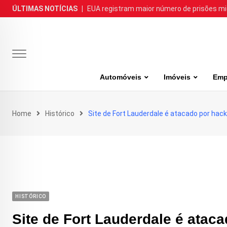
Skip
ÚLTIMAS NOTÍCIAS
|
EUA registram maior número de prisões m
to
content
Automóveis
Imóveis
Emp
Home
Histórico
Site de Fort Lauderdale é atacado por ha
HISTÓRICO
Site de Fort Lauderdale é atac