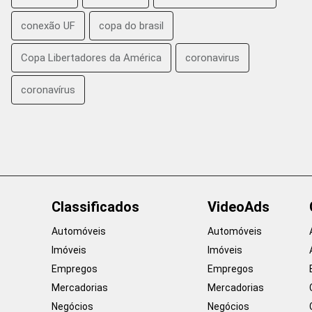
conexão UF
copa do brasil
Copa Libertadores da América
coronavirus
coronavírus
Classificados
VideoAds
Automóveis
Automóveis
Imóveis
Imóveis
Empregos
Empregos
Mercadorias
Mercadorias
Negócios
Negócios