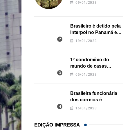
revela onde deixou o
09/01/2023
corpo
Brasileiro é detido pela
Interpol no Panamá e
pode pegar prisão
19/01/2023
perpétua nos EUA
1º condomínio do
mundo de casas
impressas em 3D é
05/01/2023
inaugurado no Texas
Brasileira funcionária
dos correios é
assassinada a facadas
16/01/2023
na Califórnia
EDIÇÃO IMPRESSA