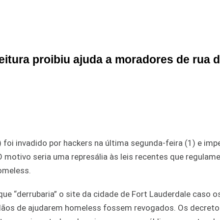
eitura proibiu ajuda a moradores de rua 
 foi invadido por hackers na última segunda-feira (1) e imp
O motivo seria uma represália às leis recentes que regula
omeless.
ue “derrubaria” o site da cidade de Fort Lauderdale caso o
adãos de ajudarem homeless fossem revogados. Os decreto