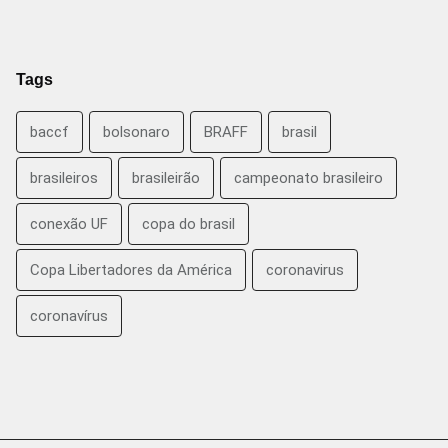
Tags
baccf
bolsonaro
BRAFF
brasil
brasileiros
brasileirão
campeonato brasileiro
conexão UF
copa do brasil
Copa Libertadores da América
coronavirus
coronavírus