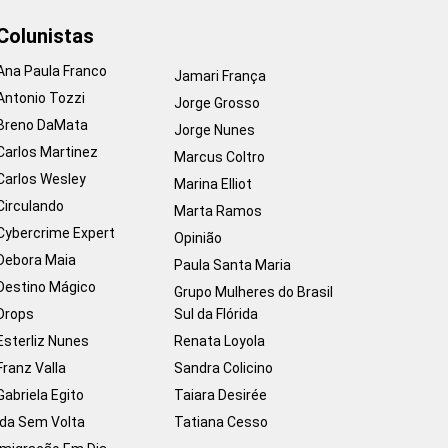
Colunistas
Ana Paula Franco
Jamari França
Antonio Tozzi
Jorge Grosso
Breno DaMata
Jorge Nunes
Carlos Martinez
Marcus Coltro
Carlos Wesley
Marina Elliot
Circulando
Marta Ramos
Cybercrime Expert
Opinião
Debora Maia
Paula Santa Maria
Destino Mágico
Grupo Mulheres do Brasil
Drops
Sul da Flórida
Esterliz Nunes
Renata Loyola
Franz Valla
Sandra Colicino
Gabriela Egito
Taiara Desirée
Ida Sem Volta
Tatiana Cesso