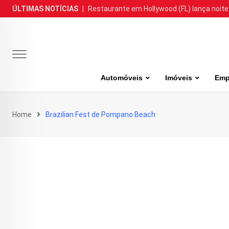
Skip
ÚLTIMAS NOTÍCIAS
|
Restaurante em Hollywood (FL) lança noite
to
content
Automóveis
Imóveis
Emp
Home
Brazilian Fest de Pompano Beach