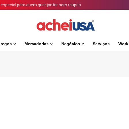
 especial para quem quer jantar sem roupas
regos
Mercadorias
Negócios
Serviços
Work