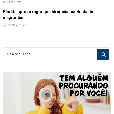
HISTÓRICO
H
Flórida aprova regra que bloqueia matrícula de
A
imigrantes...
01/07/2026