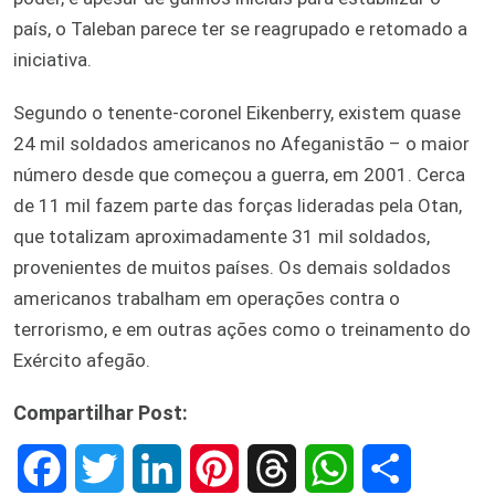
país, o Taleban parece ter se reagrupado e retomado a
iniciativa.
Segundo o tenente-coronel Eikenberry, existem quase
24 mil soldados americanos no Afeganistão – o maior
número desde que começou a guerra, em 2001. Cerca
de 11 mil fazem parte das forças lideradas pela Otan,
que totalizam aproximadamente 31 mil soldados,
provenientes de muitos países. Os demais soldados
americanos trabalham em operações contra o
terrorismo, e em outras ações como o treinamento do
Exército afegão.
Compartilhar Post:
F
T
L
P
T
W
S