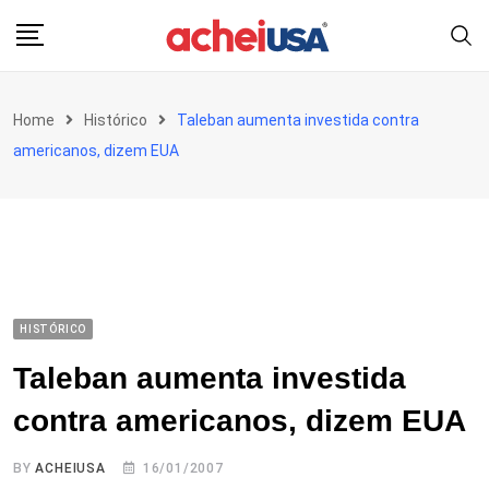
Skip
to
content
Home
Histórico
Taleban aumenta investida contra
americanos, dizem EUA
HISTÓRICO
Taleban aumenta investida
contra americanos, dizem EUA
BY
ACHEIUSA
16/01/2007