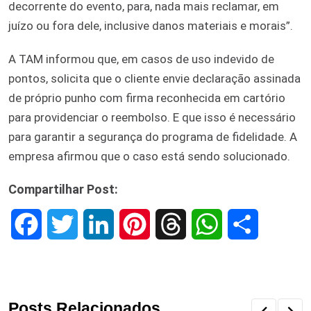
decorrente do evento, para, nada mais reclamar, em
juízo ou fora dele, inclusive danos materiais e morais”.
A TAM informou que, em casos de uso indevido de
pontos, solicita que o cliente envie declaração assinada
de próprio punho com firma reconhecida em cartório
para providenciar o reembolso. E que isso é necessário
para garantir a segurança do programa de fidelidade. A
empresa afirmou que o caso está sendo solucionado.
Compartilhar Post:
F
T
L
P
T
W
S
a
w
i
i
h
h
h
c
i
n
n
r
a
a
Posts Relacionados