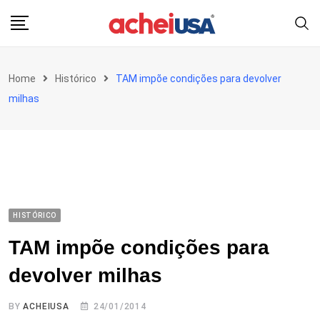
Skip
to
content
Home
Histórico
TAM impõe condições para devolver
milhas
HISTÓRICO
TAM impõe condições para
devolver milhas
BY
ACHEIUSA
24/01/2014