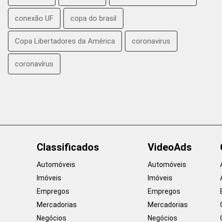
conexão UF
copa do brasil
Copa Libertadores da América
coronavirus
coronavírus
Classificados
VideoAds
Automóveis
Automóveis
Imóveis
Imóveis
Empregos
Empregos
Mercadorias
Mercadorias
Negócios
Negócios