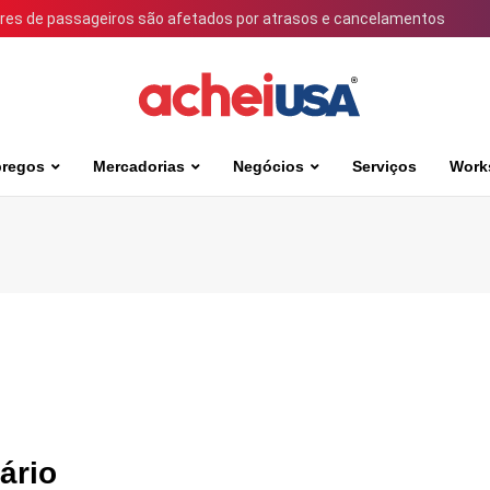
ares de passageiros são afetados por atrasos e cancelamentos
regos
Mercadorias
Negócios
Serviços
Work
ário