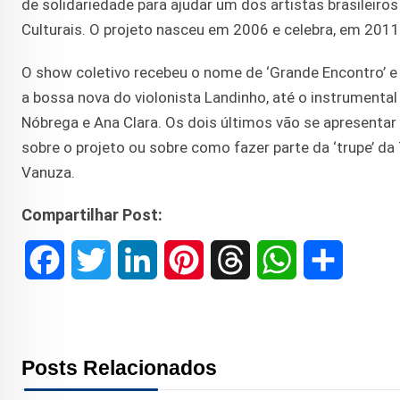
de solidariedade para ajudar um dos artistas brasileir
Culturais. O projeto nasceu em 2006 e celebra, em 2011,
O show coletivo recebeu o nome de ‘Grande Encontro’ e 
a bossa nova do violonista Landinho, até o instrumental 
Nóbrega e Ana Clara. Os dois últimos vão se apresent
sobre o projeto ou sobre como fazer parte da ‘trupe’ da
Vanuza.
Compartilhar Post:
F
T
L
P
T
W
S
a
w
i
i
h
h
h
c
i
n
n
r
a
a
Posts Relacionados
e
t
k
t
e
t
r