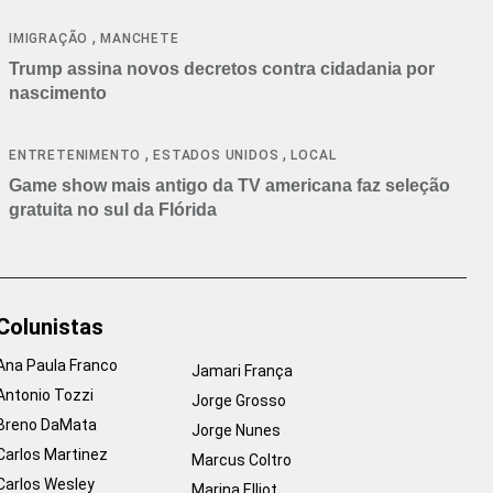
cancelamentos
,
IMIGRAÇÃO
MANCHETE
Trump assina novos decretos contra cidadania por
nascimento
,
,
ENTRETENIMENTO
ESTADOS UNIDOS
LOCAL
Game show mais antigo da TV americana faz seleção
gratuita no sul da Flórida
Colunistas
Ana Paula Franco
Jamari França
Antonio Tozzi
Jorge Grosso
Breno DaMata
Jorge Nunes
Carlos Martinez
Marcus Coltro
Carlos Wesley
Marina Elliot