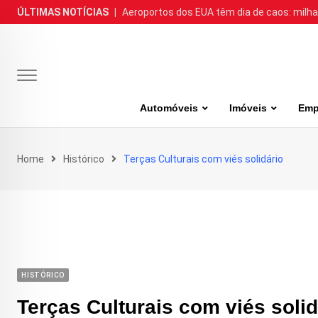
Skip
ÚLTIMAS NOTÍCIAS
|
Aeroportos dos EUA têm dia de caos: milh
to
content
Automóveis
Imóveis
Emp
Home
Histórico
Terças Culturais com viés solidário
HISTÓRICO
Terças Culturais com viés solid