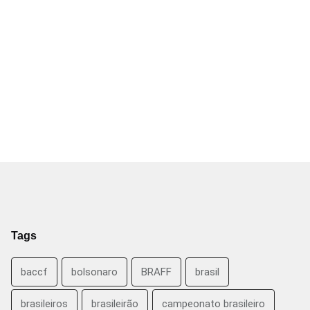
Tags
baccf
bolsonaro
BRAFF
brasil
brasileiros
brasileirão
campeonato brasileiro