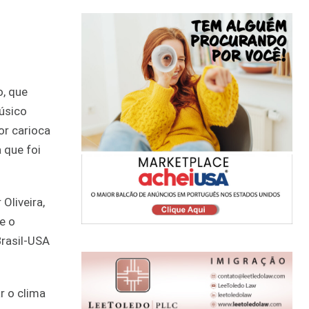
o, que
úsico
or carioca
 que foi
Oliveira,
e o
Brasil-USA
r o clima