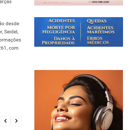
Terças
vão desde
, Seidel,
formações
8261, com