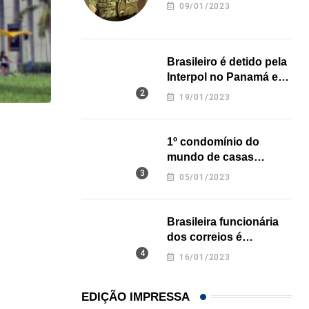
revela onde deixou o
09/01/2023
corpo
Brasileiro é detido pela
Interpol no Panamá e
pode pegar prisão
19/01/2023
perpétua nos EUA
HISTÓRICO
1º condomínio do
Açaí é reconhecido oficialmente como fruto brasi
mundo de casas
impressas em 3D é
05/01/2023
21/01/2026
inaugurado no Texas
Brasileira funcionária
dos correios é
assassinada a facadas
16/01/2023
na Califórnia
EDIÇÃO IMPRESSA