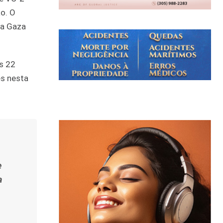
o. O
ta Gaza
os 22
es nesta
e
a