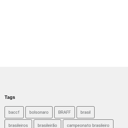
Tags
baccf
bolsonaro
BRAFF
brasil
brasileiros
brasileirão
campeonato brasileiro