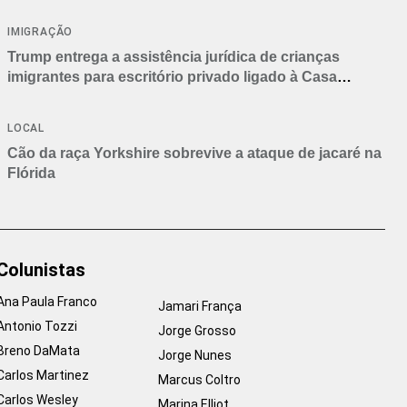
IMIGRAÇÃO
Trump entrega a assistência jurídica de crianças
imigrantes para escritório privado ligado à Casa
Branca
LOCAL
Cão da raça Yorkshire sobrevive a ataque de jacaré na
Flórida
Colunistas
Ana Paula Franco
Jamari França
Antonio Tozzi
Jorge Grosso
Breno DaMata
Jorge Nunes
Carlos Martinez
Marcus Coltro
Carlos Wesley
Marina Elliot