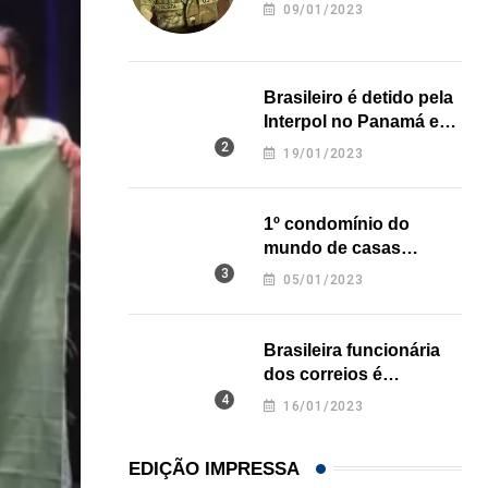
revela onde deixou o
09/01/2023
corpo
Brasileiro é detido pela
Interpol no Panamá e
pode pegar prisão
19/01/2023
perpétua nos EUA
1º condomínio do
mundo de casas
impressas em 3D é
05/01/2023
inaugurado no Texas
Brasileira funcionária
dos correios é
assassinada a facadas
16/01/2023
na Califórnia
EDIÇÃO IMPRESSA