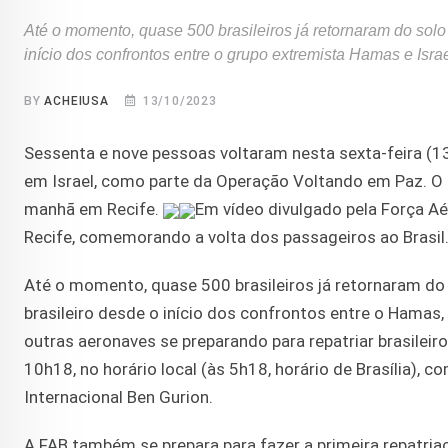
Até o momento, quase 500 brasileiros já retornaram do solo
início dos confrontos entre o grupo extremista Hamas e Isra
BY
ACHEIUSA
13/10/2023
Sessenta e nove pessoas voltaram nesta sexta-feira (13)
em Israel, como parte da Operação Voltando em Paz. O K
manhã em Recife.
Em vídeo divulgado pela Força Aé
Recife, comemorando a volta dos passageiros ao Brasil
Até o momento, quase 500 brasileiros já retornaram do 
brasileiro desde o início dos confrontos entre o Hamas, 
outras aeronaves se preparando para repatriar brasileiro
10h18, no horário local (às 5h18, horário de Brasília), co
Internacional Ben Gurion.
A FAB também se prepara para fazer a primeira repatria