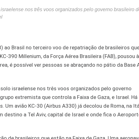
 israelense nos três voos organizados pelo governo brasileiro 
el
 ao Brasil no terceiro voo de repatriação de brasileiros q
C-390 Millenium, da Força Aérea Brasileira (FAB), pousou à
rea, é possível ver pessoas se abraçando no pátio da Base 
.
solo israelense nos três voos organizados pelo governo
grupo extremista que controla a Faixa de Gaza, e Israel. Há
s. Um avião KC-30 (Airbus A330) já decolou de Roma, na Itál
m destino a Tel Aviv, capital de Israel e onde fica o Aeropor
ção de brasileiros que estão na Faixa de Gaza. Uma aerona