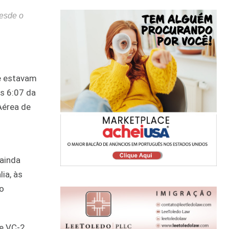
desde o
ue estavam
s 6:07 da
Aérea de
 ainda
ia, às
to
ve VC-2