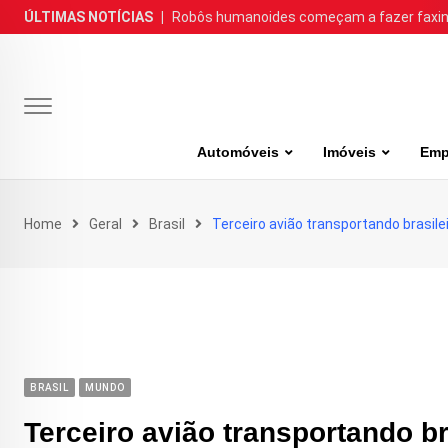
Skip
ÚLTIMAS NOTÍCIAS
|
Robôs humanoides começam a fazer faxina
to
content
Automóveis
Imóveis
Emp
Home
Geral
Brasil
Terceiro avião transportando brasilei
BRASIL
MUNDO
Terceiro avião transportando br