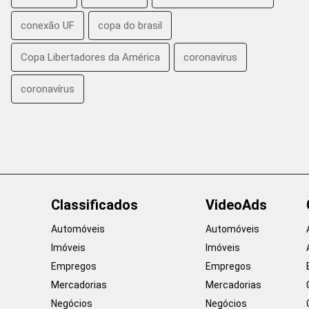
conexão UF
copa do brasil
Copa Libertadores da América
coronavirus
coronavírus
Classificados
VideoAds
Automóveis
Automóveis
Imóveis
Imóveis
Empregos
Empregos
Mercadorias
Mercadorias
Negócios
Negócios