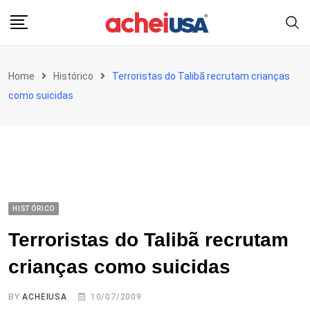
Skip
to
content
Home
Histórico
Terroristas do Talibã recrutam crianças
como suicidas
HISTÓRICO
Terroristas do Talibã recrutam
crianças como suicidas
BY
ACHEIUSA
10/07/2009