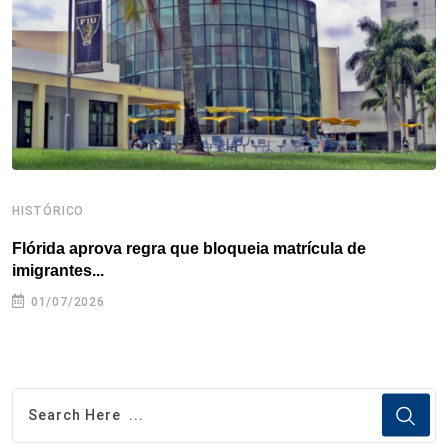
k
n
s
p
t
HISTÓRICO
H
Flórida aprova regra que bloqueia matrícula de
A
imigrantes...
01/07/2026