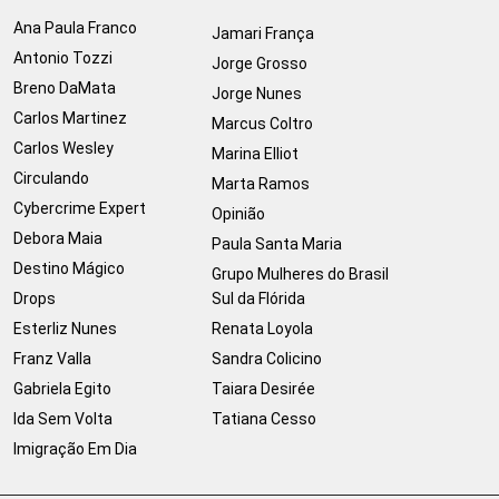
Ana Paula Franco
Jamari França
Antonio Tozzi
Jorge Grosso
Breno DaMata
Jorge Nunes
Carlos Martinez
Marcus Coltro
Carlos Wesley
Marina Elliot
Circulando
Marta Ramos
Cybercrime Expert
Opinião
Debora Maia
Paula Santa Maria
Destino Mágico
Grupo Mulheres do Brasil
Drops
Sul da Flórida
Esterliz Nunes
Renata Loyola
Franz Valla
Sandra Colicino
Gabriela Egito
Taiara Desirée
Ida Sem Volta
Tatiana Cesso
Imigração Em Dia