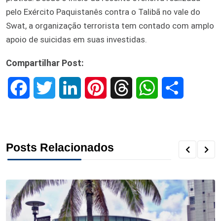
pelo Exército Paquistanês contra o Talibã no vale do
Swat, a organização terrorista tem contado com amplo
apoio de suicidas em suas investidas.
Compartilhar Post:
F
T
L
P
T
W
S
a
w
i
i
h
h
h
c
i
n
n
r
a
a
Posts Relacionados
e
t
k
t
e
t
r
b
t
e
e
a
s
e
o
e
d
r
d
A
o
r
I
e
s
p