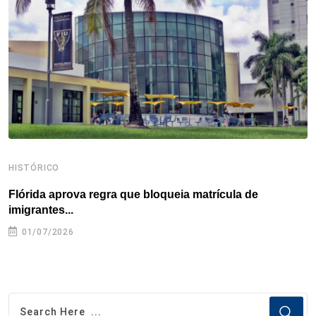
o
r
I
e
s
p
k
n
s
p
t
HISTÓRICO
H
Flórida aprova regra que bloqueia matrícula de
A
imigrantes...
01/07/2026