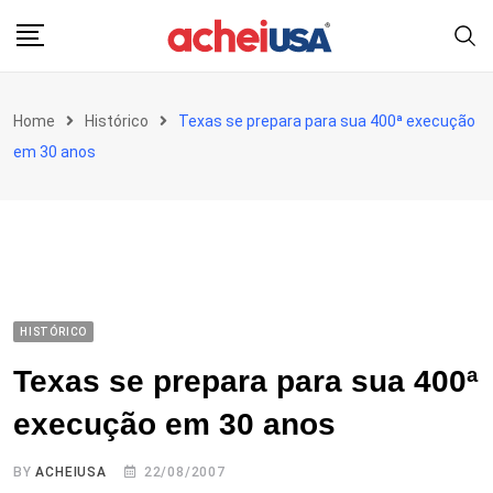
Skip
to
content
Home
Histórico
Texas se prepara para sua 400ª execução
em 30 anos
HISTÓRICO
Texas se prepara para sua 400ª
execução em 30 anos
BY
ACHEIUSA
22/08/2007