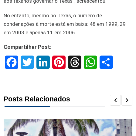
aos texanos governar o Texas”, acrescentou.
No entanto, mesmo no Texas, o número de
condenações à morte está em baixa: 48 em 1999, 29
em 2003 e apenas 11 em 2006.
Compartilhar Post:
F
T
L
P
T
W
S
a
w
i
i
h
h
h
c
i
n
n
r
a
a
Posts Relacionados
e
t
k
t
e
t
r
b
t
e
e
a
s
e
o
e
d
r
d
A