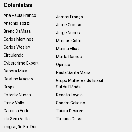
Colunistas
Ana Paula Franco
Jamari França
Antonio Tozzi
Jorge Grosso
Breno DaMata
Jorge Nunes
Carlos Martinez
Marcus Coltro
Carlos Wesley
Marina Elliot
Circulando
Marta Ramos
Cybercrime Expert
Opinião
Debora Maia
Paula Santa Maria
Destino Mágico
Grupo Mulheres do Brasil
Drops
Sul da Flórida
Esterliz Nunes
Renata Loyola
Franz Valla
Sandra Colicino
Gabriela Egito
Taiara Desirée
Ida Sem Volta
Tatiana Cesso
Imigração Em Dia