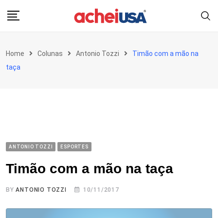
Skip
to
content
Home
Colunas
Antonio Tozzi
Timão com a mão na
taça
ANTONIO TOZZI
ESPORTES
Timão com a mão na taça
BY
ANTONIO TOZZI
10/11/2017