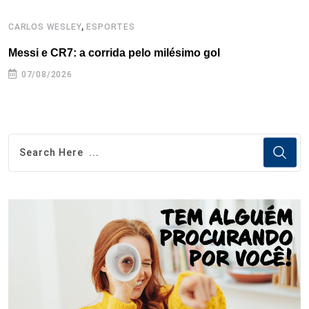
,
CARLOS WESLEY
ESPORTES
C
Messi e CR7: a corrida pelo milésimo gol
C
07/08/2026