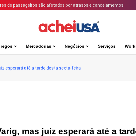
ares de passageiros são afetados por atrasos e cancelamentos
regos
Mercadorias
Negócios
Serviços
Work
iz esperará até a tarde desta sexta-feira
rig, mas juiz esperará até a tard