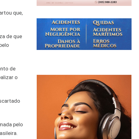
artou que,
eza de que
pelo
ento de
alizar o
scartado
rmada pelo
sileira.