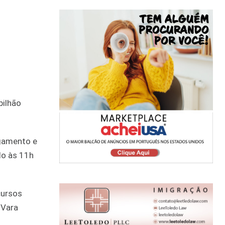
bilhão
agamento e
do às 11h
cursos
 Vara