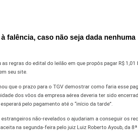
 à falência, caso não seja dada nenhuma
as regras do edital do leilão em que propôs pagar R$ 1,01 
em seu site.
firmou que o prazo para o TGV demostrar como faria esse p
uidade dos vôos da empresa aérea deveria ter sido encerra
 e esperará pelo pagamento até o “início da tarde”.
s estrangeiros não-revelados o ajudariam a conseguir os re
ceita na segunda-feira pelo juiz Luiz Roberto Ayoub, da 8ª