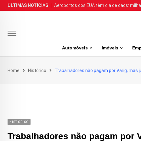
Skip
ÚLTIMAS NOTÍCIAS
|
Aeroportos dos EUA têm dia de caos: milh
to
content
Automóveis
Imóveis
Emp
Home
Histórico
Trabalhadores não pagam por Varig, mas ju
HISTÓRICO
Trabalhadores não pagam por Va