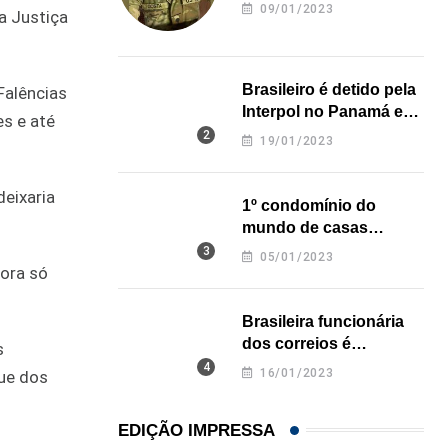
revela onde deixou o
09/01/2023
a Justiça
corpo
Brasileiro é detido pela
Falências
Interpol no Panamá e
s e até
pode pegar prisão
19/01/2023
perpétua nos EUA
deixaria
1º condomínio do
mundo de casas
impressas em 3D é
05/01/2023
inaugurado no Texas
dora só
Brasileira funcionária
dos correios é
s
assassinada a facadas
16/01/2023
que dos
na Califórnia
EDIÇÃO IMPRESSA