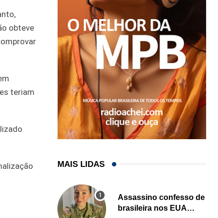
anto,
não obteve
 comprovar
sem
es teriam
ilizado
MAIS LIDAS
malização
Assassino confesso de
brasileira nos EUA