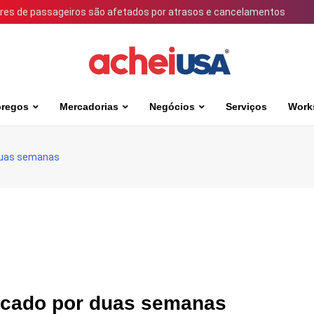
ares de passageiros são afetados por atrasos e cancelamentos
regos
Mercadorias
Negócios
Serviços
Work
 duas semanas
alcado por duas semanas