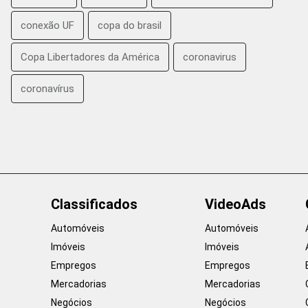
conexão UF
copa do brasil
Copa Libertadores da América
coronavirus
coronavírus
Classificados
VideoAds
Automóveis
Automóveis
Imóveis
Imóveis
Empregos
Empregos
Mercadorias
Mercadorias
Negócios
Negócios