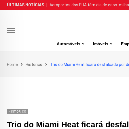
Skip
ÚLTIMAS NOTÍCIAS
|
Aeroportos dos EUA têm dia de caos: milh
to
content
Automóveis
Imóveis
Emp
Home
Histórico
Trio do Miami Heat ficará desfalcado por
HISTÓRICO
Trio do Miami Heat ficará desf