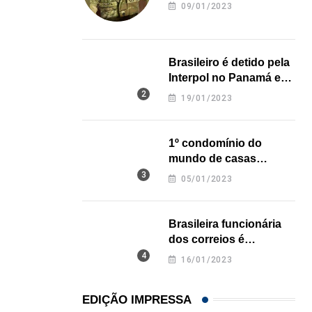
revela onde deixou o
09/01/2023
corpo
Brasileiro é detido pela
Interpol no Panamá e
pode pegar prisão
19/01/2023
perpétua nos EUA
1º condomínio do
mundo de casas
impressas em 3D é
05/01/2023
inaugurado no Texas
Brasileira funcionária
dos correios é
assassinada a facadas
16/01/2023
na Califórnia
EDIÇÃO IMPRESSA