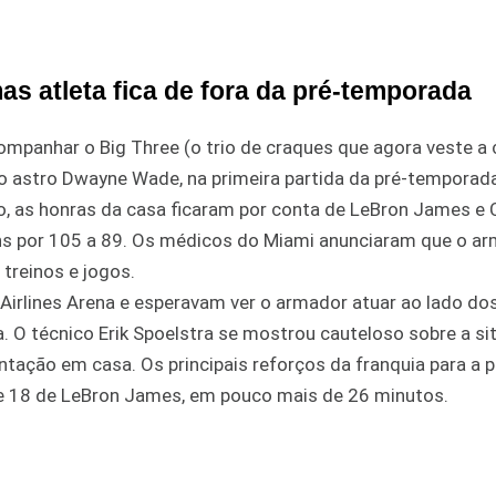
s atleta fica de fora da pré-temporada
ompanhar o Big Three (o trio de craques que agora veste a
o astro Dwayne Wade, na primeira partida da pré-temporada
so, as honras da casa ficaram por conta de LeBron James e 
ons por 105 a 89. Os médicos do Miami anunciaram que o a
treinos e jogos.
Airlines Arena e esperavam ver o armador atuar ao lado do
. O técnico Erik Spoelstra se mostrou cauteloso sobre a si
tação em casa. Os principais reforços da franquia para a 
e 18 de LeBron James, em pouco mais de 26 minutos.