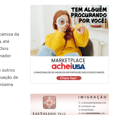
 camisa da
, até
Chris
rmador
s outros
tuação de
próxima