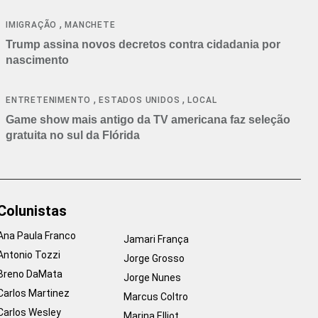
cancelamentos
,
IMIGRAÇÃO
MANCHETE
Trump assina novos decretos contra cidadania por
nascimento
,
,
ENTRETENIMENTO
ESTADOS UNIDOS
LOCAL
Game show mais antigo da TV americana faz seleção
gratuita no sul da Flórida
Colunistas
Ana Paula Franco
Jamari França
Antonio Tozzi
Jorge Grosso
Breno DaMata
Jorge Nunes
Carlos Martinez
Marcus Coltro
Carlos Wesley
Marina Elliot