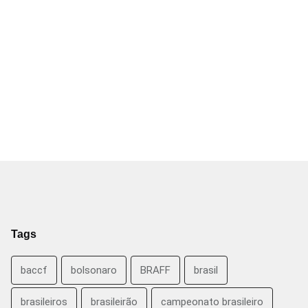
Tags
baccf
bolsonaro
BRAFF
brasil
brasileiros
brasileirão
campeonato brasileiro