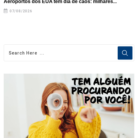
Aeroportos dos EUA têm dia de caos: milhares...
G
07/08/2026