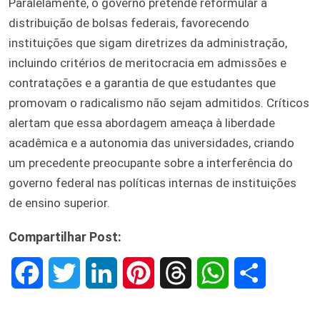
Paralelamente, o governo pretende reformular a
distribuição de bolsas federais, favorecendo
instituições que sigam diretrizes da administração,
incluindo critérios de meritocracia em admissões e
contratações e a garantia de que estudantes que
promovam o radicalismo não sejam admitidos. Críticos
alertam que essa abordagem ameaça à liberdade
acadêmica e a autonomia das universidades, criando
um precedente preocupante sobre a interferência do
governo federal nas políticas internas de instituições
de ensino superior.
Compartilhar Post:
F
T
L
P
T
W
S
a
w
i
i
h
h
h