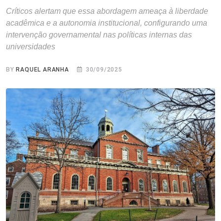
Críticos alertam que essa abordagem ameaça à liberdade
acadêmica e a autonomia institucional, configurando uma
intervenção governamental nas políticas internas das
universidades
BY
RAQUEL ARANHA
30/09/2025