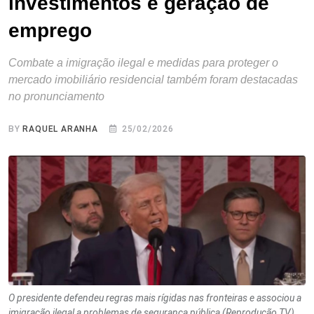
investimentos e geração de
emprego
Combate a imigração ilegal e medidas para proteger o
mercado imobiliário residencial também foram destacadas
no pronunciamento
BY
RAQUEL ARANHA
25/02/2026
O presidente defendeu regras mais rígidas nas fronteiras e associou a
imigração ilegal a problemas de segurança pública (Reprodução TV)