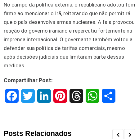
No campo da política externa, o republicano adotou tom
firme ao mencionar o Irã, reiterando que não permitirá
que o país desenvolva armas nucleares. A fala provocou
reação do governo iraniano e repercutiu fortemente na
imprensa internacional. O governante também voltou a
defender sua política de tarifas comerciais, mesmo
após decisões judiciais que limitaram parte dessas
medidas.
Compartilhar Post:
F
T
L
P
T
W
S
a
w
i
i
h
h
h
c
i
n
n
r
a
a
Posts Relacionados
e
t
k
t
e
t
r