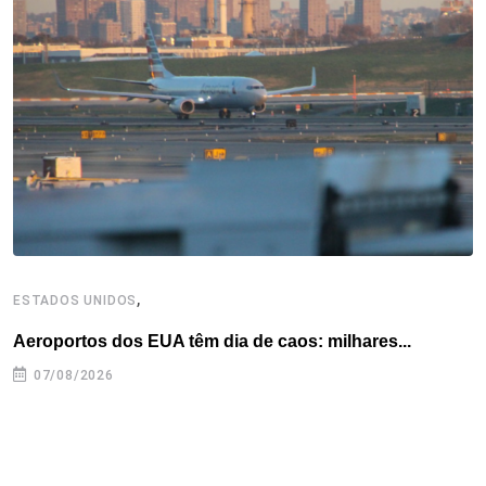
o
e
d
r
d
A
o
r
I
e
s
p
k
n
s
p
t
,
ESTADOS UNIDOS
E
Aeroportos dos EUA têm dia de caos: milhares...
G
07/08/2026