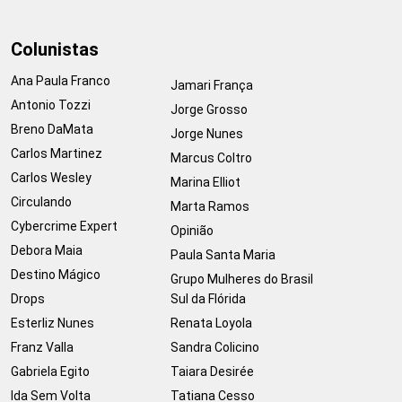
Colunistas
Ana Paula Franco
Jamari França
Antonio Tozzi
Jorge Grosso
Breno DaMata
Jorge Nunes
Carlos Martinez
Marcus Coltro
Carlos Wesley
Marina Elliot
Circulando
Marta Ramos
Cybercrime Expert
Opinião
Debora Maia
Paula Santa Maria
Destino Mágico
Grupo Mulheres do Brasil
Drops
Sul da Flórida
Esterliz Nunes
Renata Loyola
Franz Valla
Sandra Colicino
Gabriela Egito
Taiara Desirée
Ida Sem Volta
Tatiana Cesso