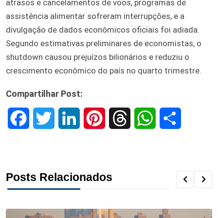
atrasos e cancelamentos de voos, programas de
assistência alimentar sofreram interrupções, e a
divulgação de dados econômicos oficiais foi adiada.
Segundo estimativas preliminares de economistas, o
shutdown causou prejuízos bilionários e reduziu o
crescimento econômico do país no quarto trimestre.
Compartilhar Post:
F
T
L
P
T
W
S
a
w
i
i
h
h
h
c
i
n
n
r
a
a
Posts Relacionados
e
t
k
t
e
t
r
b
t
e
e
a
s
e