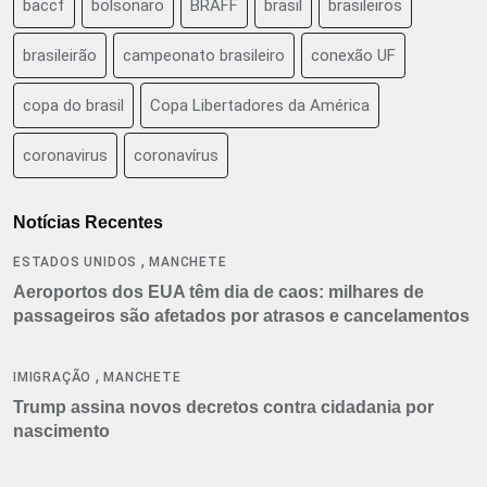
baccf
bolsonaro
BRAFF
brasil
brasileiros
brasileirão
campeonato brasileiro
conexão UF
copa do brasil
Copa Libertadores da América
coronavirus
coronavírus
Notícias Recentes
,
ESTADOS UNIDOS
MANCHETE
Aeroportos dos EUA têm dia de caos: milhares de
passageiros são afetados por atrasos e cancelamentos
,
IMIGRAÇÃO
MANCHETE
Trump assina novos decretos contra cidadania por
nascimento