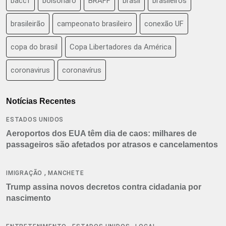
baccf
bolsonaro
BRAFF
brasil
brasileiros
brasileirão
campeonato brasileiro
conexão UF
copa do brasil
Copa Libertadores da América
coronavirus
coronavírus
Notícias Recentes
ESTADOS UNIDOS
Aeroportos dos EUA têm dia de caos: milhares de
passageiros são afetados por atrasos e cancelamentos
,
IMIGRAÇÃO
MANCHETE
Trump assina novos decretos contra cidadania por
nascimento
,
,