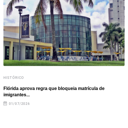
o
e
d
r
d
A
o
r
I
e
s
p
k
n
s
p
t
HISTÓRICO
H
Flórida aprova regra que bloqueia matrícula de
A
imigrantes...
01/07/2026