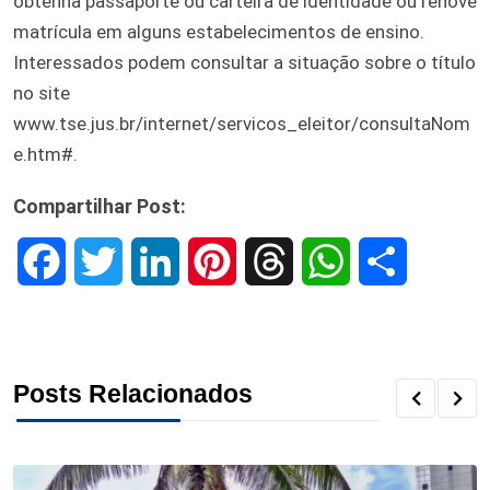
obtenha passaporte ou carteira de identidade ou renove
matrícula em alguns estabelecimentos de ensino.
Interessados podem consultar a situação sobre o título
no site
www.tse.jus.br/internet/servicos_eleitor/consultaNom
e.htm#.
Compartilhar Post:
F
T
L
P
T
W
S
a
w
i
i
h
h
h
c
i
n
n
r
a
a
Posts Relacionados
e
t
k
t
e
t
r
b
t
e
e
a
s
e