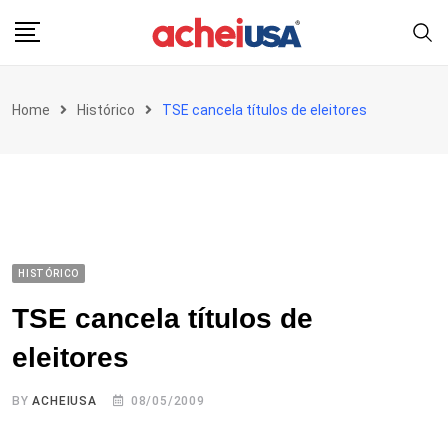
Skip
to
content
Home
Histórico
TSE cancela títulos de eleitores
HISTÓRICO
TSE cancela títulos de
eleitores
BY
ACHEIUSA
08/05/2009