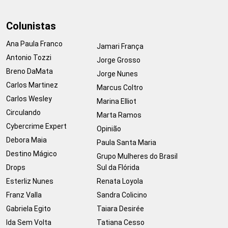
Colunistas
Ana Paula Franco
Jamari França
Antonio Tozzi
Jorge Grosso
Breno DaMata
Jorge Nunes
Carlos Martinez
Marcus Coltro
Carlos Wesley
Marina Elliot
Circulando
Marta Ramos
Cybercrime Expert
Opinião
Debora Maia
Paula Santa Maria
Destino Mágico
Grupo Mulheres do Brasil
Drops
Sul da Flórida
Esterliz Nunes
Renata Loyola
Franz Valla
Sandra Colicino
Gabriela Egito
Taiara Desirée
Ida Sem Volta
Tatiana Cesso