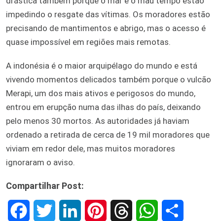
drástica também porque o mar e o mau tempo estão
impedindo o resgate das vítimas. Os moradores estão
precisando de mantimentos e abrigo, mas o acesso é
quase impossível em regiões mais remotas.
A indonésia é o maior arquipélago do mundo e está
vivendo momentos delicados também porque o vulcão
Merapi, um dos mais ativos e perigosos do mundo,
entrou em erupção numa das ilhas do país, deixando
pelo menos 30 mortos. As autoridades já haviam
ordenado a retirada de cerca de 19 mil moradores que
viviam em redor dele, mas muitos moradores
ignoraram o aviso.
Compartilhar Post:
F
T
L
P
T
W
S