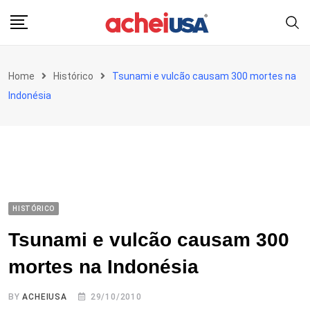
Skip
to
content
Home
Histórico
Tsunami e vulcão causam 300 mortes na
Indonésia
HISTÓRICO
Tsunami e vulcão causam 300
mortes na Indonésia
BY
ACHEIUSA
29/10/2010