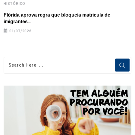
HISTÓRICO
H
Flórida aprova regra que bloqueia matrícula de
A
imigrantes...
01/07/2026