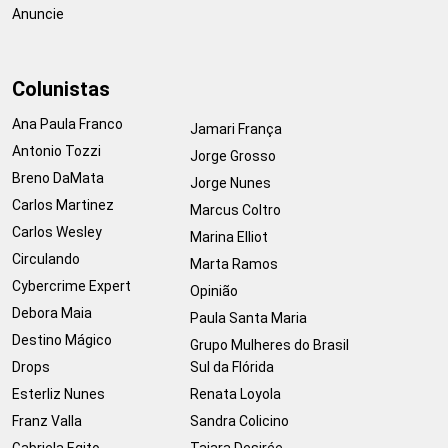
Anuncie
Colunistas
Ana Paula Franco
Jamari França
Antonio Tozzi
Jorge Grosso
Breno DaMata
Jorge Nunes
Carlos Martinez
Marcus Coltro
Carlos Wesley
Marina Elliot
Circulando
Marta Ramos
Cybercrime Expert
Opinião
Debora Maia
Paula Santa Maria
Destino Mágico
Grupo Mulheres do Brasil
Drops
Sul da Flórida
Esterliz Nunes
Renata Loyola
Franz Valla
Sandra Colicino
Gabriela Egito
Taiara Desirée