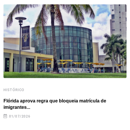
b
t
e
e
a
s
e
o
e
d
r
d
A
o
r
I
e
s
p
k
n
s
p
t
HISTÓRICO
H
Flórida aprova regra que bloqueia matrícula de
A
imigrantes...
01/07/2026