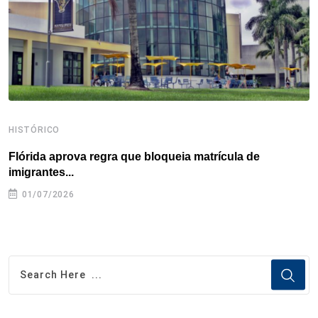
k
n
s
p
t
HISTÓRICO
H
Flórida aprova regra que bloqueia matrícula de
A
imigrantes...
01/07/2026