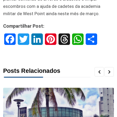
escombros com a ajuda de cadetes da academia
militar de West Point ainda neste mês de março.
Compartilhar Post:
F
T
L
P
T
W
S
a
w
i
i
h
h
h
c
i
n
n
r
a
a
Posts Relacionados
e
t
k
t
e
t
r
b
t
e
e
a
s
e
o
e
d
r
d
A
o
r
I
e
s
p