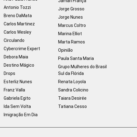
Jamari França
Antonio Tozzi
Jorge Grosso
Breno DaMata
Jorge Nunes
Carlos Martinez
Marcus Coltro
Carlos Wesley
Marina Elliot
Circulando
Marta Ramos
Cybercrime Expert
Opinião
Debora Maia
Paula Santa Maria
Destino Mágico
Grupo Mulheres do Brasil
Drops
Sul da Flórida
Esterliz Nunes
Renata Loyola
Franz Valla
Sandra Colicino
Gabriela Egito
Taiara Desirée
Ida Sem Volta
Tatiana Cesso
Imigração Em Dia