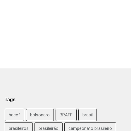
Tags
baccf
bolsonaro
BRAFF
brasil
brasileiros
brasileirão
campeonato brasileiro