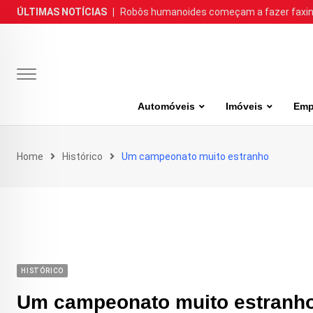
Skip
ÚLTIMAS NOTÍCIAS
|
Robôs humanoides começam a fazer faxina
to
content
Automóveis
Imóveis
Emp
Home
Histórico
Um campeonato muito estranho
HISTÓRICO
Um campeonato muito estranh