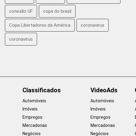
conexão UF
copa do brasil
Copa Libertadores da América
coronavirus
coronavírus
Classificados
VideoAds
Automóveis
Automóveis
Imóveis
Imóveis
Empregos
Empregos
Mercadorias
Mercadorias
Negócios
Negócios