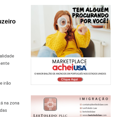
uzeiro
alidade
mente
e irão
tá na zona
idas