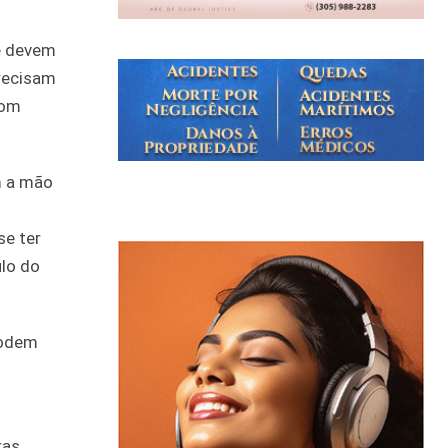
e devem
precisam
com
m a mão
se ter
ulo do
podem
ras