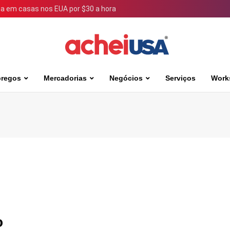
 em casas nos EUA por $30 a hora
regos
Mercadorias
Negócios
Serviços
Work
o