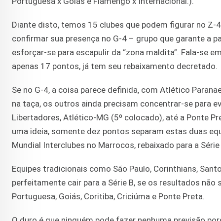
Portuguesa x Goiás e Flamengo x Internacional.).
Diante disto, temos 15 clubes que podem figurar no Z-
confirmar sua presença no G-4 – grupo que garante a p
esforçar-se para escapulir da “zona maldita”. Fala-se 
apenas 17 pontos, já tem seu rebaixamento decretado.
Se no G-4, a coisa parece definida, com Atlético Paran
na taça, os outros ainda precisam concentrar-se para e
Libertadores, Atlético-MG (5º colocado), até a Ponte P
uma ideia, somente dez pontos separam estas duas equipe
Mundial Interclubes no Marrocos, rebaixado para a Série
Equipes tradicionais como São Paulo, Corinthians, San
perfeitamente cair para a Série B, se os resultados não 
Portuguesa, Goiás, Coritiba, Criciúma e Ponte Preta.
O duro é que ninguém pode fazer nenhuma previsão por