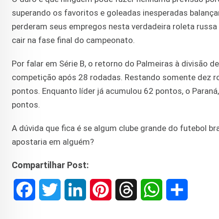
superando os favoritos e goleadas inesperadas balança
perderam seus empregos nesta verdadeira roleta russa 
cair na fase final do campeonato.
Por falar em Série B, o retorno do Palmeiras à divisão de 
competição após 28 rodadas. Restando somente dez rod
pontos. Enquanto líder já acumulou 62 pontos, o Paraná
pontos.
A dúvida que fica é se algum clube grande do futebol br
apostaria em alguém?
Compartilhar Post:
F
T
L
P
T
W
S
a
w
i
i
h
h
h