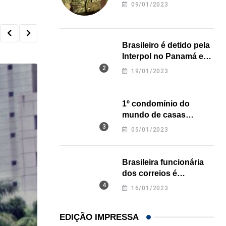
revela onde deixou o
09/01/2023
corpo
Brasileiro é detido pela
Interpol no Panamá e
pode pegar prisão
19/01/2023
perpétua nos EUA
1º condomínio do
mundo de casas
impressas em 3D é
05/01/2023
inaugurado no Texas
Brasileira funcionária
dos correios é
assassinada a facadas
16/01/2023
na Califórnia
EDIÇÃO IMPRESSA