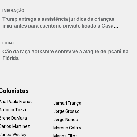
IMIGRAÇÃO
Trump entrega a assistência jurídica de crianças
imigrantes para escritório privado ligado à Casa
Branca
LOCAL
Cão da raça Yorkshire sobrevive a ataque de jacaré na
Flórida
Colunistas
Ana Paula Franco
Jamari França
Antonio Tozzi
Jorge Grosso
Breno DaMata
Jorge Nunes
Carlos Martinez
Marcus Coltro
Carlos Wesley
Marina Elliot