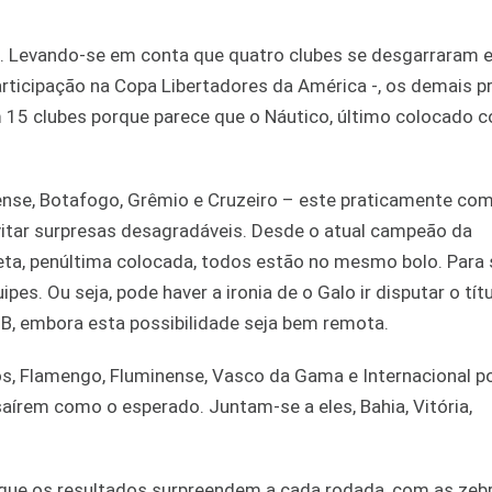
4. Levando-se em conta que quatro clubes se desgarraram 
articipação na Copa Libertadores da América -, os demais 
em 15 clubes porque parece que o Náutico, último colocado 
aense, Botafogo, Grêmio e Cruzeiro – este praticamente co
vitar surpresas desagradáveis. Desde o atual campeão da
reta, penúltima colocada, todos estão no mesmo bolo. Para 
s. Ou seja, pode haver a ironia de o Galo ir disputar o tít
 B, embora esta possibilidade seja bem remota.
tos, Flamengo, Fluminense, Vasco da Gama e Internacional 
saírem como o esperado. Juntam-se a eles, Bahia, Vitória,
que os resultados surpreendem a cada rodada, com as zeb