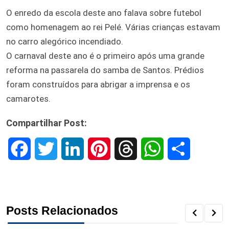
O enredo da escola deste ano falava sobre futebol
como homenagem ao rei Pelé. Várias crianças estavam
no carro alegórico incendiado.
O carnaval deste ano é o primeiro após uma grande
reforma na passarela do samba de Santos. Prédios
foram construídos para abrigar a imprensa e os
camarotes.
Compartilhar Post:
F
T
L
P
T
W
S
a
w
i
i
h
h
h
c
i
n
n
r
a
a
Posts Relacionados
e
t
k
t
e
t
r