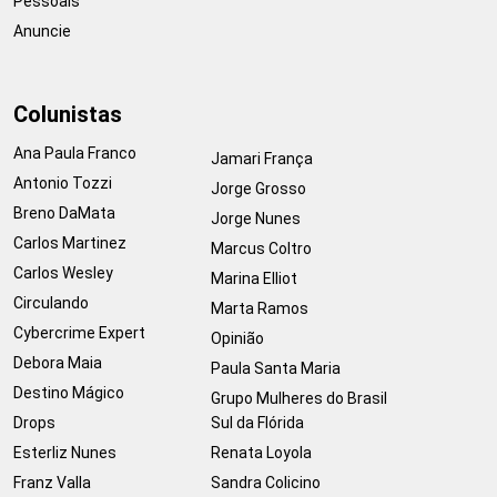
Pessoais
Anuncie
Colunistas
Ana Paula Franco
Jamari França
Antonio Tozzi
Jorge Grosso
Breno DaMata
Jorge Nunes
Carlos Martinez
Marcus Coltro
Carlos Wesley
Marina Elliot
Circulando
Marta Ramos
Cybercrime Expert
Opinião
Debora Maia
Paula Santa Maria
Destino Mágico
Grupo Mulheres do Brasil
Drops
Sul da Flórida
Esterliz Nunes
Renata Loyola
Franz Valla
Sandra Colicino