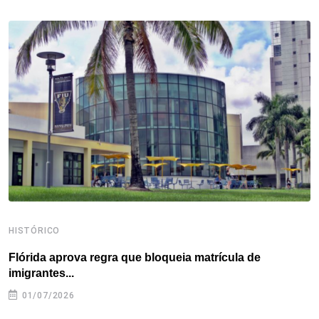
b
t
e
e
a
s
e
o
e
d
r
d
A
o
r
I
e
s
p
k
n
s
p
t
HISTÓRICO
H
Flórida aprova regra que bloqueia matrícula de
A
imigrantes...
01/07/2026