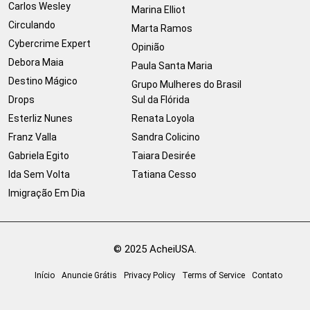
Carlos Wesley
Marina Elliot
Circulando
Marta Ramos
Cybercrime Expert
Opinião
Debora Maia
Paula Santa Maria
Destino Mágico
Grupo Mulheres do Brasil
Drops
Sul da Flórida
Esterliz Nunes
Renata Loyola
Franz Valla
Sandra Colicino
Gabriela Egito
Taiara Desirée
Ida Sem Volta
Tatiana Cesso
Imigração Em Dia
© 2025 AcheiUSA.
Início
Anuncie Grátis
Privacy Policy
Terms of Service
Contato