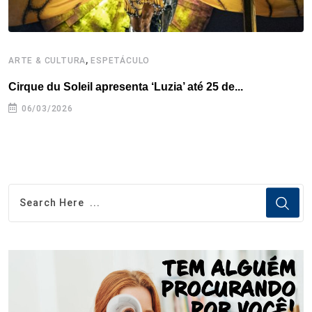
,
ARTE & CULTURA
ESPETÁCULO
A
Cirque du Soleil apresenta ‘Luzia’ até 25 de...
‘
p
06/03/2026