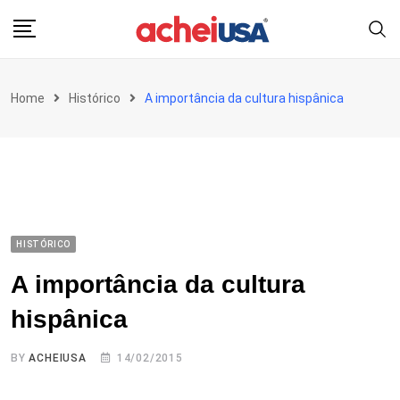
Skip
to
content
Home
Histórico
A importância da cultura hispânica
HISTÓRICO
A importância da cultura
hispânica
BY
ACHEIUSA
14/02/2015