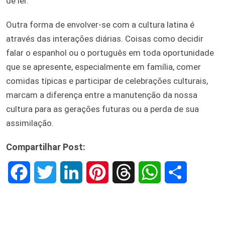
de ler.
Outra forma de envolver-se com a cultura latina é
através das interações diárias. Coisas como decidir
falar o espanhol ou o português em toda oportunidade
que se apresente, especialmente em família, comer
comidas típicas e participar de celebrações culturais,
marcam a diferença entre a manutenção da nossa
cultura para as gerações futuras ou a perda de sua
assimilação.
Compartilhar Post:
F
T
L
P
T
W
S
a
w
i
i
h
h
h
c
i
n
n
r
a
a