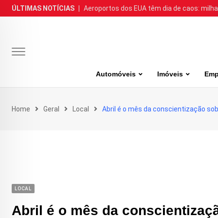
Skip
ÚLTIMAS NOTÍCIAS
|
Aeroportos dos EUA têm dia de caos: milh
to
content
Automóveis
Imóveis
Emp
Home
Geral
Local
Abril é o mês da conscientização sob
LOCAL
Abril é o mês da conscientizaç