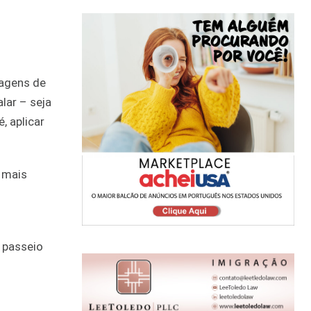
agens de
lar – seja
, aplicar
 mais
 passeio