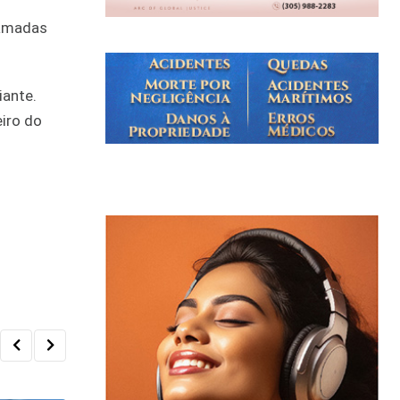
hamadas
iante.
eiro do