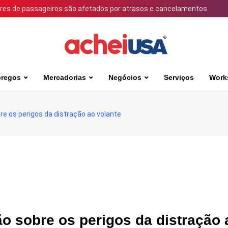
ares de passageiros são afetados por atrasos e cancelamentos
regos
Mercadorias
Negócios
Serviços
Work
re os perigos da distração ao volante
ão sobre os perigos da distração 