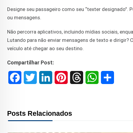
Designe seu passageiro como seu “texter designado”. 
ou mensagens.
Não percorra aplicativos, incluindo mídias sociais, enqua
Lutando para não enviar mensagens de texto e dirigir? C
veículo até chegar ao seu destino.
Compartilhar Post:
F
T
L
P
T
W
S
a
w
i
i
h
h
h
c
i
n
n
r
a
a
Posts Relacionados
e
t
k
t
e
t
r
b
t
e
e
a
s
e