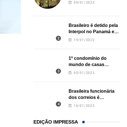
revela onde deixou o
09/01/2023
corpo
Brasileiro é detido pela
Interpol no Panamá e
pode pegar prisão
19/01/2023
perpétua nos EUA
LOCAL
Influenciadora evangélica de Orlando (FL) viraliza
1º condomínio do
mundo de casas
07/08/2026
impressas em 3D é
05/01/2023
inaugurado no Texas
Brasileira funcionária
dos correios é
assassinada a facadas
16/01/2023
na Califórnia
EDIÇÃO IMPRESSA