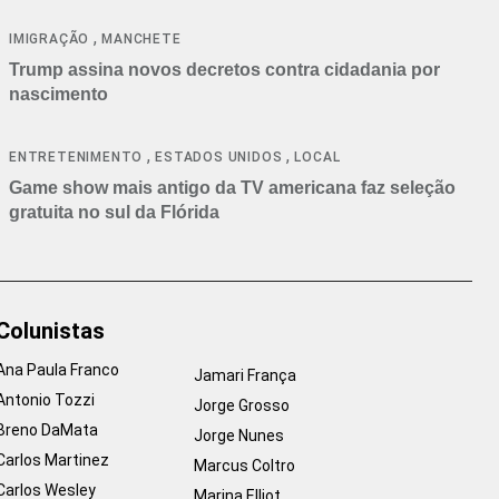
cancelamentos
,
IMIGRAÇÃO
MANCHETE
Trump assina novos decretos contra cidadania por
nascimento
,
,
ENTRETENIMENTO
ESTADOS UNIDOS
LOCAL
Game show mais antigo da TV americana faz seleção
gratuita no sul da Flórida
Colunistas
Ana Paula Franco
Jamari França
Antonio Tozzi
Jorge Grosso
Breno DaMata
Jorge Nunes
Carlos Martinez
Marcus Coltro
Carlos Wesley
Marina Elliot