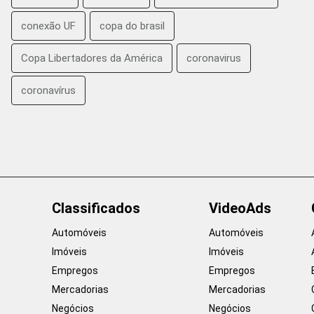
conexão UF
copa do brasil
Copa Libertadores da América
coronavirus
coronavírus
Classificados
VideoAds
Automóveis
Automóveis
Imóveis
Imóveis
Empregos
Empregos
Mercadorias
Mercadorias
Negócios
Negócios