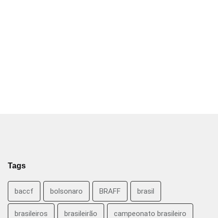
Tags
baccf
bolsonaro
BRAFF
brasil
brasileiros
brasileirão
campeonato brasileiro