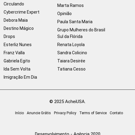
Circulando
Marta Ramos
Cybercrime Expert
Opinião
Debora Maia
Paula Santa Maria
Destino Mágico
Grupo Mulheres do Brasil
Drops
Sul da Flórida
Esterliz Nunes
Renata Loyola
Franz Valla
Sandra Colicino
Gabriela Egito
Taiara Desirée
Ida Sem Volta
Tatiana Cesso
Imigração Em Dia
© 2025 AcheiUSA.
Início
Anuncie Grátis
Privacy Policy
Terms of Service
Contato
Desenvolvimento - Agência 2020