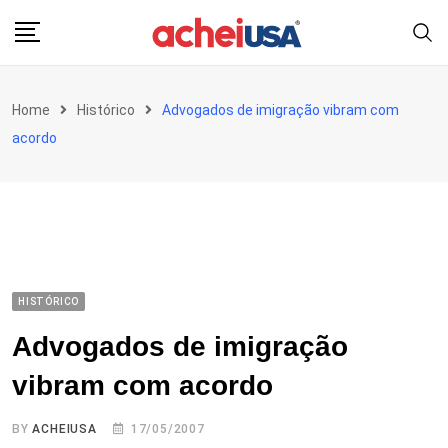
Skip
to
content
Home
Histórico
Advogados de imigração vibram com
acordo
HISTÓRICO
Advogados de imigração
vibram com acordo
BY
ACHEIUSA
17/05/2007