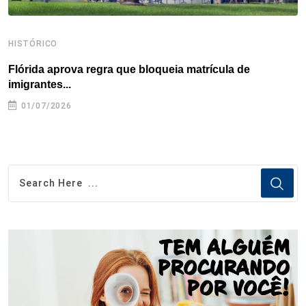
HISTÓRICO
H
Flórida aprova regra que bloqueia matrícula de
A
imigrantes...
01/07/2026