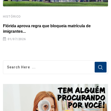
HISTÓRICO
H
Flórida aprova regra que bloqueia matrícula de
A
imigrantes...
01/07/2026