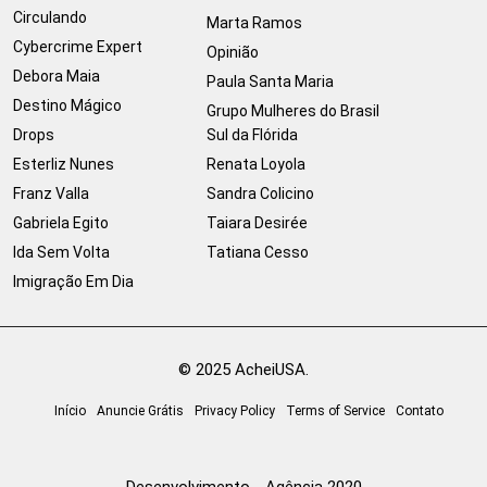
Circulando
Marta Ramos
Cybercrime Expert
Opinião
Debora Maia
Paula Santa Maria
Destino Mágico
Grupo Mulheres do Brasil
Drops
Sul da Flórida
Esterliz Nunes
Renata Loyola
Franz Valla
Sandra Colicino
Gabriela Egito
Taiara Desirée
Ida Sem Volta
Tatiana Cesso
Imigração Em Dia
© 2025 AcheiUSA.
Início
Anuncie Grátis
Privacy Policy
Terms of Service
Contato
Desenvolvimento - Agência 2020