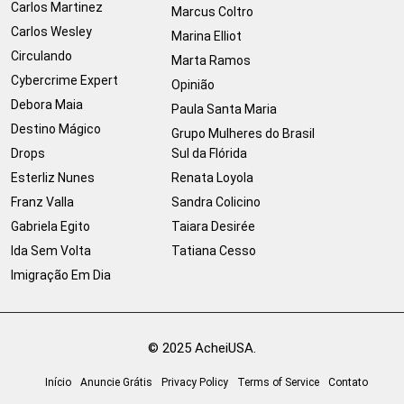
Carlos Martinez
Marcus Coltro
Carlos Wesley
Marina Elliot
Circulando
Marta Ramos
Cybercrime Expert
Opinião
Debora Maia
Paula Santa Maria
Destino Mágico
Grupo Mulheres do Brasil
Drops
Sul da Flórida
Esterliz Nunes
Renata Loyola
Franz Valla
Sandra Colicino
Gabriela Egito
Taiara Desirée
Ida Sem Volta
Tatiana Cesso
Imigração Em Dia
© 2025 AcheiUSA.
Início
Anuncie Grátis
Privacy Policy
Terms of Service
Contato