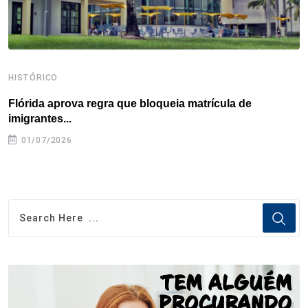
HISTÓRICO
H
Flórida aprova regra que bloqueia matrícula de
A
imigrantes...
01/07/2026