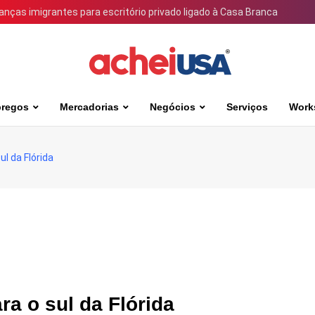
ianças imigrantes para escritório privado ligado à Casa Branca
regos
Mercadorias
Negócios
Serviços
Work
ul da Flórida
ra o sul da Flórida