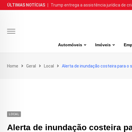
Skip
ÚLTIMAS NOTÍCIAS
|
Trump entrega a assistência jurídica de cr
to
content
Automóveis
Imóveis
Emp
Home
Geral
Local
Alerta de inundação costeira para o s
LOCAL
Alerta de inundação costeira pa