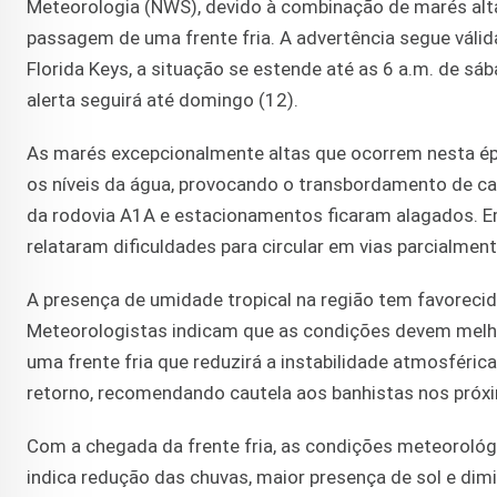
Meteorologia (NWS), devido à combinação de marés alta
passagem de uma frente fria. A advertência segue válid
Florida Keys, a situação se estende até as 6 a.m. de sáb
alerta seguirá até domingo (12).
As marés excepcionalmente altas que ocorrem nesta ép
os níveis da água, provocando o transbordamento de can
da rodovia A1A e estacionamentos ficaram alagados. Em
relataram dificuldades para circular em vias parcialme
A presença de umidade tropical na região tem favorecid
Meteorologistas indicam que as condições devem melh
uma frente fria que reduzirá a instabilidade atmosféric
retorno, recomendando cautela aos banhistas nos próxi
Com a chegada da frente fria, as condições meteorológ
indica redução das chuvas, maior presença de sol e d