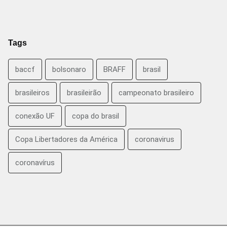
Tags
baccf
bolsonaro
BRAFF
brasil
brasileiros
brasileirão
campeonato brasileiro
conexão UF
copa do brasil
Copa Libertadores da América
coronavirus
coronavírus