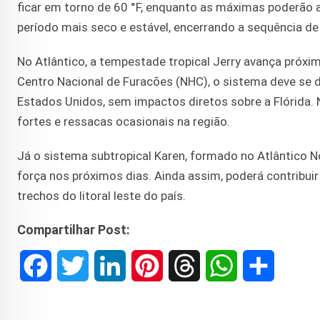
ficar em torno de 60 °F, enquanto as máximas poderão a
período mais seco e estável, encerrando a sequência d
No Atlântico, a tempestade tropical Jerry avança próx
Centro Nacional de Furacões (NHC), o sistema deve se 
Estados Unidos, sem impactos diretos sobre a Flórida.
fortes e ressacas ocasionais na região.
Já o sistema subtropical Karen, formado no Atlântico N
força nos próximos dias. Ainda assim, poderá contribui
trechos do litoral leste do país.
Compartilhar Post:
F
T
L
P
T
W
S
a
w
i
i
h
h
h