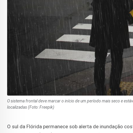
O sistema frontal deve marcar o início de um período mais seco e est
localizadas (Foto: Freepik)
O sul da Flórida permanece sob alerta de inundação cost