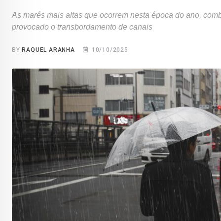
As marés mais altas que ocorrem nesta época do ano, comb
provocado o transbordamento de canais
BY
RAQUEL ARANHA
10/10/2025