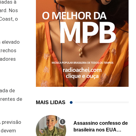
iadas à
ard. Nos
Coast, o
 elevado
trechos
radores
ada de
rrentes de
MAIS LIDAS
 previsão
Assassino confesso de
brasileira nos EUA
s devem