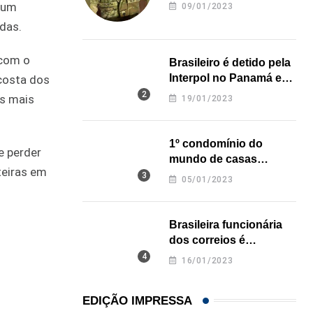
revela onde deixou o
e um
09/01/2023
corpo
das.
 com o
Brasileiro é detido pela
Interpol no Panamá e
 costa dos
pode pegar prisão
as mais
19/01/2023
perpétua nos EUA
1º condomínio do
e perder
mundo de casas
teiras em
impressas em 3D é
05/01/2023
inaugurado no Texas
Brasileira funcionária
dos correios é
assassinada a facadas
16/01/2023
na Califórnia
EDIÇÃO IMPRESSA