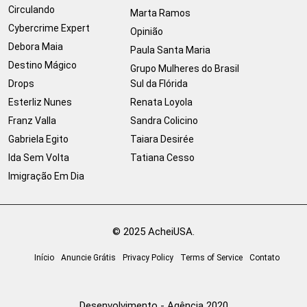
Circulando
Marta Ramos
Cybercrime Expert
Opinião
Debora Maia
Paula Santa Maria
Destino Mágico
Grupo Mulheres do Brasil
Drops
Sul da Flórida
Esterliz Nunes
Renata Loyola
Franz Valla
Sandra Colicino
Gabriela Egito
Taiara Desirée
Ida Sem Volta
Tatiana Cesso
Imigração Em Dia
© 2025 AcheiUSA.
Início
Anuncie Grátis
Privacy Policy
Terms of Service
Contato
Desenvolvimento - Agência 2020