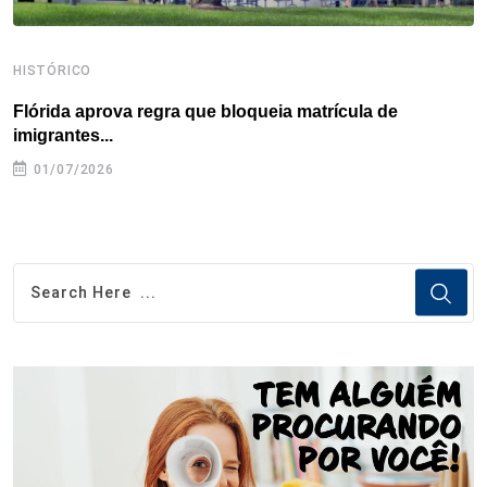
HISTÓRICO
H
Flórida aprova regra que bloqueia matrícula de
A
imigrantes...
01/07/2026