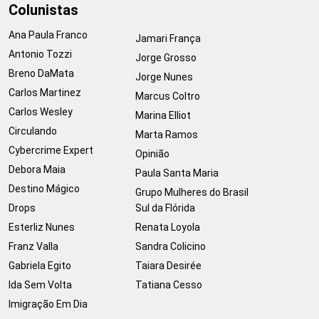
Colunistas
Ana Paula Franco
Jamari França
Antonio Tozzi
Jorge Grosso
Breno DaMata
Jorge Nunes
Carlos Martinez
Marcus Coltro
Carlos Wesley
Marina Elliot
Circulando
Marta Ramos
Cybercrime Expert
Opinião
Debora Maia
Paula Santa Maria
Destino Mágico
Grupo Mulheres do Brasil
Drops
Sul da Flórida
Esterliz Nunes
Renata Loyola
Franz Valla
Sandra Colicino
Gabriela Egito
Taiara Desirée
Ida Sem Volta
Tatiana Cesso
Imigração Em Dia