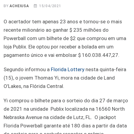
BY
ACHEIUSA
15/04/2021
O acertador tem apenas 23 anos e tornou-se o mais
recente milionário ao ganhar $ 235 milhões do
Powerball com um bilhete de $2 que comprou em uma
loja Publix. Ele optou por receber a bolada em um
pagamento único e vai embolsar $ 160.038.447,27.
Segundo informou a
Florida Lottery
nesta quinta-feira
(15), o jovem Thomas Yi, mora na cidade de Land
O’Lakes, na Flórida Central.
Yi comprou o bilhete para o sorteio do dia 27 de março
de 2021 na unidade Publix localizada na 16560 North
Nebraska Avenue na cidade de Lutz, FL. O jackpot
Florida Powerball garante até 180 dias a partir da data
do sorteio para o sortudo resgatar o prêmio.