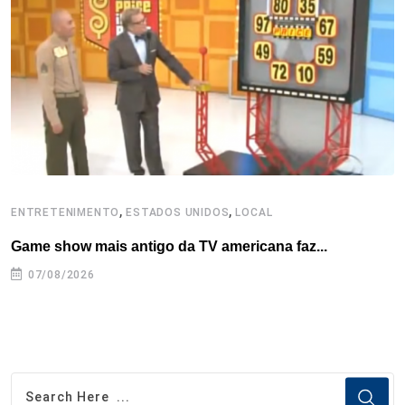
o
r
I
e
s
p
k
n
s
p
t
,
,
ENTRETENIMENTO
ESTADOS UNIDOS
LOCAL
L
Game show mais antigo da TV americana faz...
I
se
07/08/2026