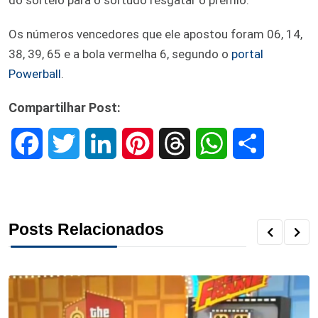
Os números vencedores que ele apostou foram 06, 14,
38, 39, 65 e a bola vermelha 6, segundo o
portal
Powerball
.
Compartilhar Post:
F
T
L
P
T
W
S
a
w
i
i
h
h
h
c
i
n
n
r
a
a
Posts Relacionados
e
t
k
t
e
t
r
b
t
e
e
a
s
e
o
e
d
r
d
A