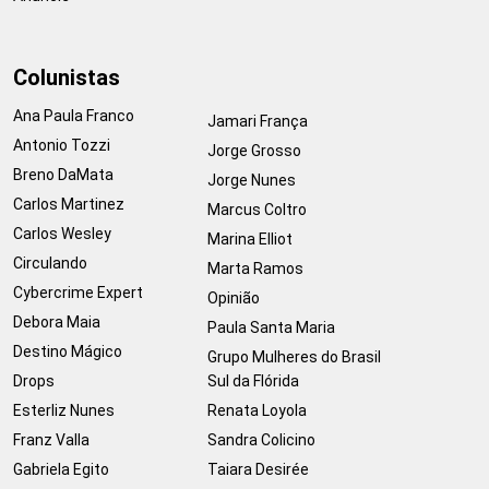
Colunistas
Ana Paula Franco
Jamari França
Antonio Tozzi
Jorge Grosso
Breno DaMata
Jorge Nunes
Carlos Martinez
Marcus Coltro
Carlos Wesley
Marina Elliot
Circulando
Marta Ramos
Cybercrime Expert
Opinião
Debora Maia
Paula Santa Maria
Destino Mágico
Grupo Mulheres do Brasil
Drops
Sul da Flórida
Esterliz Nunes
Renata Loyola
Franz Valla
Sandra Colicino
Gabriela Egito
Taiara Desirée