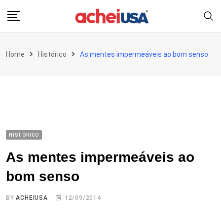
Skip
to
content
Home
Histórico
As mentes impermeáveis ao bom senso
HISTÓRICO
As mentes impermeáveis ao
bom senso
BY
ACHEIUSA
12/09/2014