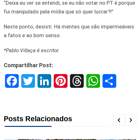
“Deixa eu ver se entendi, se eu não votar no PT é porque
fui manipulado pela mídia que só quer lucrar?!”
Neste ponto, desisti. Há mentes que são impermeáveis
a fatos e ao bom senso.
*Pablo Villaça é escritor.
Compartilhar Post:
F
T
L
P
T
W
S
a
w
i
i
h
h
h
c
i
n
n
r
a
a
Posts Relacionados
e
t
k
t
e
t
r
b
t
e
e
a
s
e