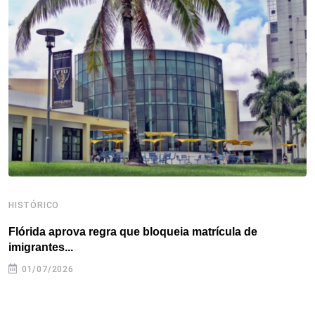
o
e
d
r
d
A
o
r
I
e
s
p
k
n
s
p
t
HISTÓRICO
H
Flórida aprova regra que bloqueia matrícula de
A
imigrantes...
01/07/2026