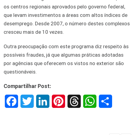
os centros regionais aprovados pelo governo federal,
que levam investimentos a áreas com altos índices de
desemprego. Desde 2007, o número destes complexos
cresceu mais de 10 vezes.
Outra preocupação com este programa diz respeito às
possíveis fraudes, já que algumas práticas adotadas
por agências que oferecem os vistos no exterior são
questionáveis.
Compartilhar Post:
F
T
L
P
T
W
S
a
w
i
i
h
h
h
c
i
n
n
r
a
a