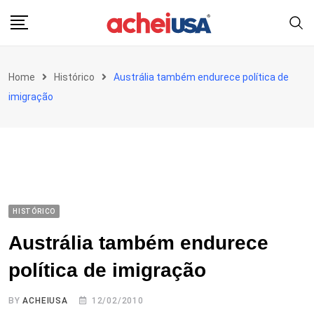
Skip
to
content
Home
Histórico
Austrália também endurece política de
imigração
HISTÓRICO
Austrália também endurece
política de imigração
BY
ACHEIUSA
12/02/2010