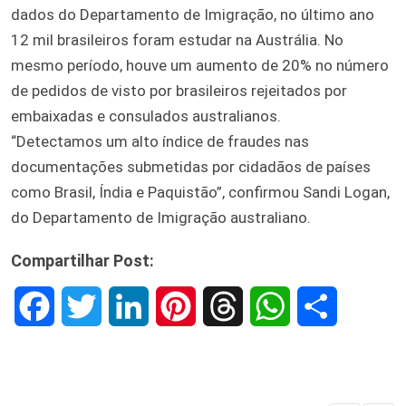
dados do Departamento de Imigração, no último ano
12 mil brasileiros foram estudar na Austrália. No
mesmo período, houve um aumento de 20% no número
de pedidos de visto por brasileiros rejeitados por
embaixadas e consulados australianos.
“Detectamos um alto índice de fraudes nas
documentações submetidas por cidadãos de países
como Brasil, Índia e Paquistão”, confirmou Sandi Logan,
do Departamento de Imigração australiano.
Compartilhar Post:
F
T
L
P
T
W
S
a
w
i
i
h
h
h
c
i
n
n
r
a
a