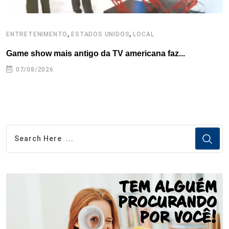
,
,
ENTRETENIMENTO
ESTADOS UNIDOS
LOCAL
L
Game show mais antigo da TV americana faz...
I
se
07/08/2026