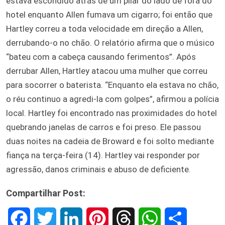
estava escondido atrás de um pilar do lado de fora do
hotel enquanto Allen fumava um cigarro; foi então que
Hartley correu a toda velocidade em direção a Allen,
derrubando-o no chão. O relatório afirma que o músico
“bateu com a cabeça causando ferimentos”. Após
derrubar Allen, Hartley atacou uma mulher que correu
para socorrer o baterista. “Enquanto ela estava no chão,
o réu continuo a agredi-la com golpes”, afirmou a polícia
local. Hartley foi encontrado nas proximidades do hotel
quebrando janelas de carros e foi preso. Ele passou
duas noites na cadeia de Broward e foi solto mediante
fiança na terça-feira (14). Hartley vai responder por
agressão, danos criminais e abuso de deficiente.
Compartilhar Post:
F
T
L
P
T
W
S