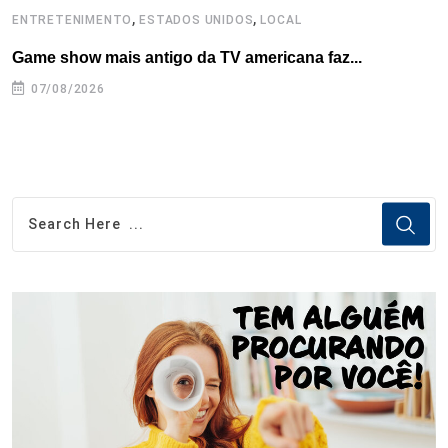
,
,
ENTRETENIMENTO
ESTADOS UNIDOS
LOCAL
L
Game show mais antigo da TV americana faz...
I
se
07/08/2026