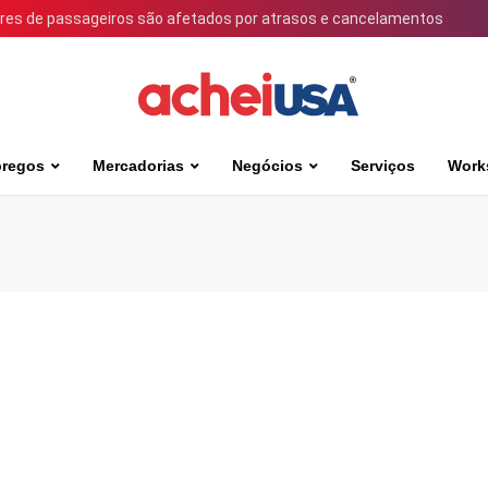
ares de passageiros são afetados por atrasos e cancelamentos
regos
Mercadorias
Negócios
Serviços
Work