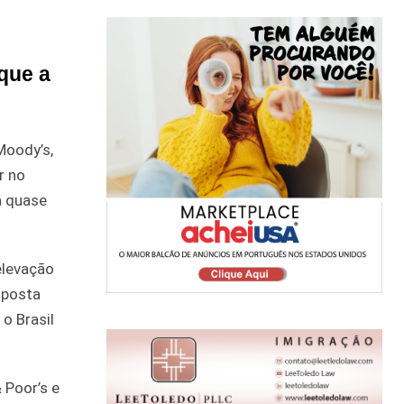
 que a
Moody’s,
r no
á quase
elevação
sposta
o Brasil
 Poor’s e