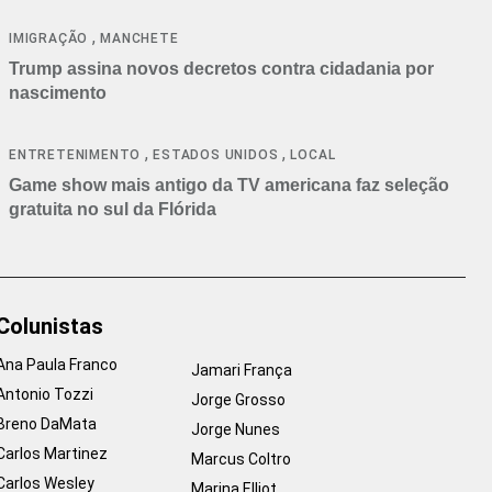
cancelamentos
,
IMIGRAÇÃO
MANCHETE
Trump assina novos decretos contra cidadania por
nascimento
,
,
ENTRETENIMENTO
ESTADOS UNIDOS
LOCAL
Game show mais antigo da TV americana faz seleção
gratuita no sul da Flórida
Colunistas
Ana Paula Franco
Jamari França
Antonio Tozzi
Jorge Grosso
Breno DaMata
Jorge Nunes
Carlos Martinez
Marcus Coltro
Carlos Wesley
Marina Elliot