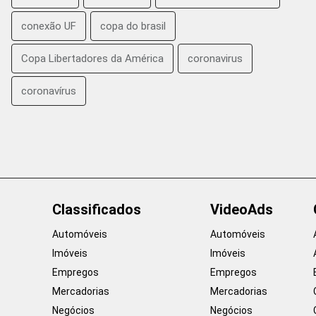
conexão UF
copa do brasil
Copa Libertadores da América
coronavirus
coronavírus
Classificados
VideoAds
Automóveis
Automóveis
Imóveis
Imóveis
Empregos
Empregos
Mercadorias
Mercadorias
Negócios
Negócios