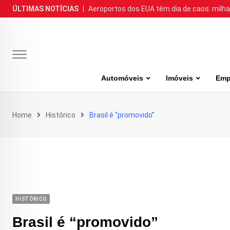
Skip
ÚLTIMAS NOTÍCIAS
|
Aeroportos dos EUA têm dia de caos: milh
to
content
Automóveis
Imóveis
Emp
Home
Histórico
Brasil é “promovido”
HISTÓRICO
Brasil é “promovido”