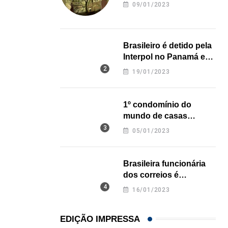
revela onde deixou o
HISTÓRICO
09/01/2023
corpo
Açaí é reconhecido oficialmente como fruto brasi
21/01/2026
Brasileiro é detido pela
Interpol no Panamá e
pode pegar prisão
19/01/2023
perpétua nos EUA
1º condomínio do
mundo de casas
impressas em 3D é
05/01/2023
inaugurado no Texas
Brasileira funcionária
dos correios é
assassinada a facadas
16/01/2023
na Califórnia
EDIÇÃO IMPRESSA