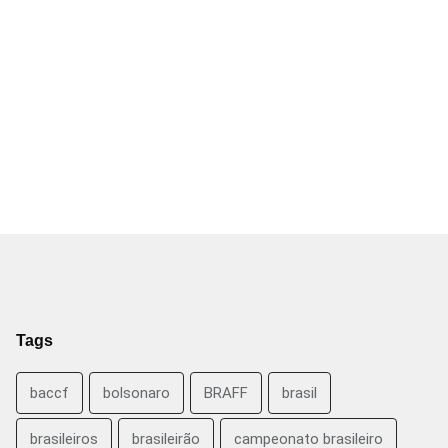
Tags
baccf
bolsonaro
BRAFF
brasil
brasileiros
brasileirão
campeonato brasileiro