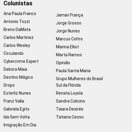
Colunistas
Ana Paula Franco
Jamari França
Antonio Tozzi
Jorge Grosso
Breno DaMata
Jorge Nunes
Carlos Martinez
Marcus Coltro
Carlos Wesley
Marina Elliot
Circulando
Marta Ramos
Cybercrime Expert
Opinião
Debora Maia
Paula Santa Maria
Destino Mágico
Grupo Mulheres do Brasil
Drops
Sul da Flórida
Esterliz Nunes
Renata Loyola
Franz Valla
Sandra Colicino
Gabriela Egito
Taiara Desirée
Ida Sem Volta
Tatiana Cesso
Imigração Em Dia