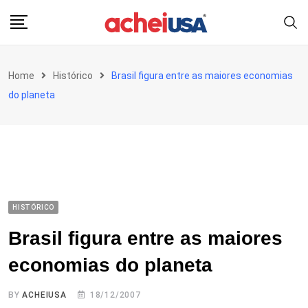
Skip
to
content
Home
Histórico
Brasil figura entre as maiores economias
do planeta
HISTÓRICO
Brasil figura entre as maiores
economias do planeta
BY
ACHEIUSA
18/12/2007