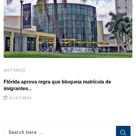
o
r
I
e
s
p
k
n
s
p
t
HISTÓRICO
H
Flórida aprova regra que bloqueia matrícula de
A
imigrantes...
01/07/2026