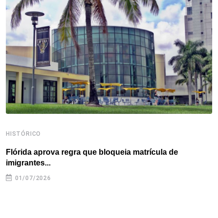
o
e
d
r
d
A
o
r
I
e
s
p
k
n
s
p
t
HISTÓRICO
H
Flórida aprova regra que bloqueia matrícula de
A
imigrantes...
01/07/2026