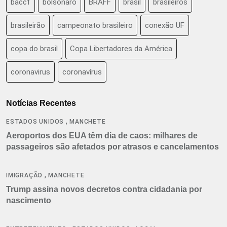
baccf
bolsonaro
BRAFF
brasil
brasileiros
brasileirão
campeonato brasileiro
conexão UF
copa do brasil
Copa Libertadores da América
coronavirus
coronavírus
Notícias Recentes
,
ESTADOS UNIDOS
MANCHETE
Aeroportos dos EUA têm dia de caos: milhares de
passageiros são afetados por atrasos e cancelamentos
,
IMIGRAÇÃO
MANCHETE
Trump assina novos decretos contra cidadania por
nascimento