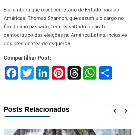
Ele lembrou que o subsecretário de Estado para as
Américas, Thomas Shannon, que assumiu o cargo no
fim do ano passado, tem ressaltado o caráter
democrático das eleições na América Latina, inclusive
dos presidentes de esquerda
Compartilhar Post:
F
T
L
P
T
W
S
a
w
i
i
h
h
h
c
i
n
n
r
a
a
Posts Relacionados
e
t
k
t
e
t
r
b
t
e
e
a
s
e