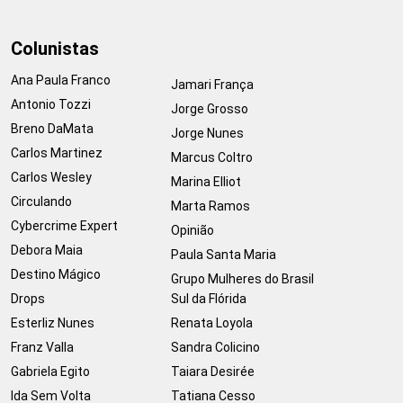
Colunistas
Ana Paula Franco
Jamari França
Antonio Tozzi
Jorge Grosso
Breno DaMata
Jorge Nunes
Carlos Martinez
Marcus Coltro
Carlos Wesley
Marina Elliot
Circulando
Marta Ramos
Cybercrime Expert
Opinião
Debora Maia
Paula Santa Maria
Destino Mágico
Grupo Mulheres do Brasil
Drops
Sul da Flórida
Esterliz Nunes
Renata Loyola
Franz Valla
Sandra Colicino
Gabriela Egito
Taiara Desirée
Ida Sem Volta
Tatiana Cesso