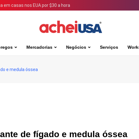
 em casas nos EUA por $30 a hora
regos
Mercadorias
Negócios
Serviços
Work
gado e medula óssea
plante de fígado e medula óssea