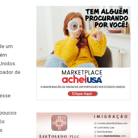
 de um
bém
Unidos.
doador de
desse
 poucos
ós
s