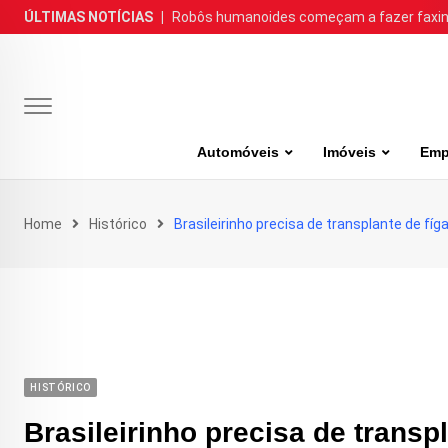
Skip
ÚLTIMAS NOTÍCIAS
|
Robôs humanoides começam a fazer faxina
to
content
Automóveis
Imóveis
Emp
Home
Histórico
Brasileirinho precisa de transplante de fí
HISTÓRICO
Brasileirinho precisa de trans