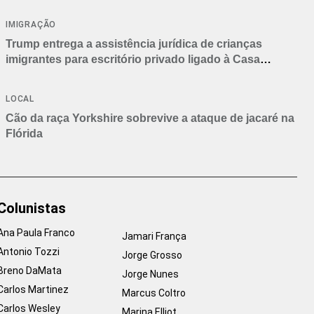
IMIGRAÇÃO
Trump entrega a assistência jurídica de crianças
imigrantes para escritório privado ligado à Casa
Branca
LOCAL
Cão da raça Yorkshire sobrevive a ataque de jacaré na
Flórida
Colunistas
Ana Paula Franco
Jamari França
Antonio Tozzi
Jorge Grosso
Breno DaMata
Jorge Nunes
Carlos Martinez
Marcus Coltro
Carlos Wesley
Marina Elliot