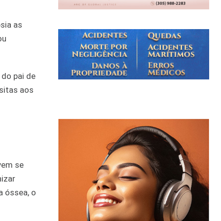
sia as
ou
 do pai de
isitas aos
evem se
izar
a óssea, o