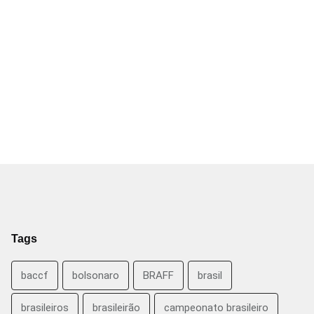
Tags
baccf
bolsonaro
BRAFF
brasil
brasileiros
brasileirão
campeonato brasileiro