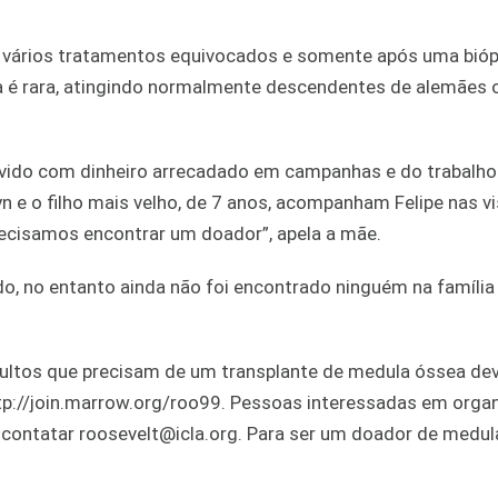
or vários tratamentos equivocados e somente após uma bióp
 é rara, atingindo normalmente descendentes de alemães 
vivido com dinheiro arrecadado em campanhas e do trabalho
lyn e o filho mais velho, de 7 anos, acompanham Felipe nas v
precisamos encontrar um doador”, apela a mãe.
ado, no entanto ainda não foi encontrado ninguém na família
adultos que precisam de um transplante de medula óssea d
tp://join.marrow.org/roo99. Pessoas interessadas em organ
contatar roosevelt@icla.org. Para ser um doador de medul