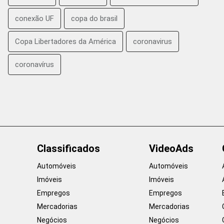
conexão UF
copa do brasil
Copa Libertadores da América
coronavirus
coronavírus
Classificados
VideoAds
Automóveis
Automóveis
Imóveis
Imóveis
Empregos
Empregos
Mercadorias
Mercadorias
Negócios
Negócios