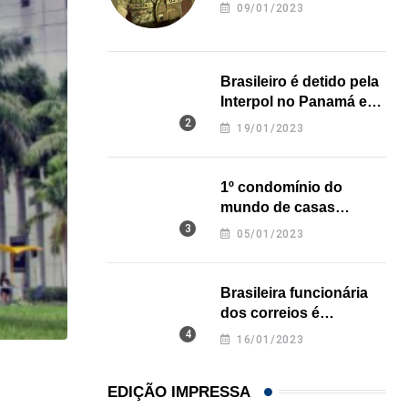
revela onde deixou o
09/01/2023
corpo
Brasileiro é detido pela
Interpol no Panamá e
pode pegar prisão
19/01/2023
perpétua nos EUA
1º condomínio do
mundo de casas
impressas em 3D é
05/01/2023
inaugurado no Texas
Brasileira funcionária
dos correios é
assassinada a facadas
16/01/2023
na Califórnia
HISTÓRICO
EDIÇÃO IMPRESSA